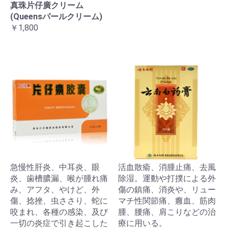
真珠片仔廣クリーム
(Queensパールクリーム)
￥1,800
急慢性肝炎、中耳炎、眼
活血散瘉、消腫止痛、去風
炎、歯槽膿漏、喉が腫れ痛
除湿。運動や打撲による外
み、アフタ、やけど、外
傷の鎮痛、消炎や、リュー
傷、捻挫、虫ささり、蛇に
マチ性関節痛、癰血、筋肉
咬まれ、各種の感染、及び
腫、腰痛、肩こりなどの治
一切の炎症で引き起こした
療に用いる。