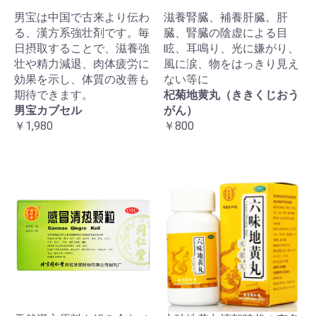
男宝は中国で古来より伝わ
滋養腎臓、補養肝臓。肝
る、漢方系強壮剤です。毎
臓、腎臓の陰虚による目
日摂取することで、滋養強
眩、耳鳴り、光に嫌がり、
壮や精力減退、肉体疲労に
風に涙、物をはっきり見え
効果を示し、体質の改善も
ない等に
期待できます。
杞菊地黄丸（ききくじおう
男宝カブセル
がん）
￥1,980
￥800