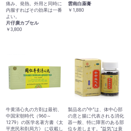
痛み、発熱。外用と同時に
雲南白薬膏
内服すればその効果は一番
￥1,880
よい。
片仔廣カプセル
￥3,800
牛黄清心丸の方剤は最初、
製品名の“中”は、体中心部
中国宋朝時代（960～
の意と腸に代表される消化
1279）の医学名著方書《太
器一般、特に障害のある部
平恵民和剤局方》 に収載し
位を差します。“益気”は衰