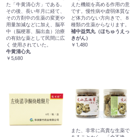
た「牛黄清心方」である。
えた機能を高める作用の意
その後、長い年月に経て、
です。慢性病や虚弱体質な
その方剤中の生薬の変更や
ど体力のない方向きで、８
用量加減などに加え、脳卒
種類の生薬からなります。
中（脳梗塞、脳出血）治療
補中益気丸（ほちゅうえっ
の有効な薬として民間に広
きがん）
く 使用されていた。
￥1,480
牛黄清心丸
￥5,680
また、非常に高貴な生薬で