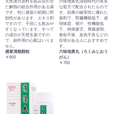
天然漢方原料を組み合わせ
六味地黄丸清朝時代の有名
た解熱の総合作用がある薬
な処方で配合されたもので
です。特に感冒の初期に即
す。効果の確実性に優れた
効性があります。エキス剤
薬剤で、腎臓機能低下、虚
ですので、子供にも飲みや
弱体質、寝汗、性機能低
すくなっています。すべて
下、肉体疲労、胃腸虚弱、
の成分が天然生薬ですの
食欲不振、血色不良などの
で、副作用の心配はいりま
症状がある人におすすめで
せん。
す。
感冒清熱顆粒
六味地黄丸（ろくみじおう
￥800
がん）
￥700