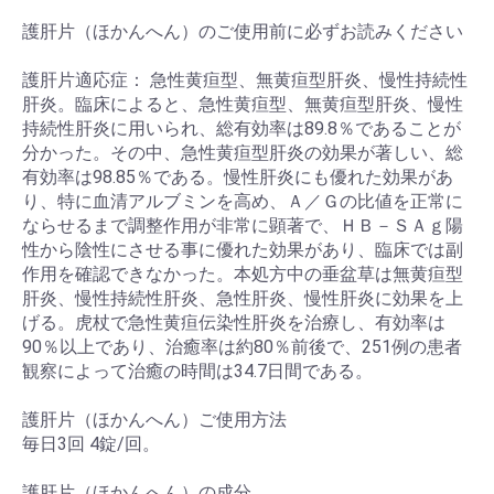
護肝片（ほかんへん）のご使用前に必ずお読みください
護肝片適応症： 急性黄疸型、無黄疸型肝炎、慢性持続性
肝炎。臨床によると、急性黄疸型、無黄疸型肝炎、慢性
持続性肝炎に用いられ、総有効率は89.8％であることが
分かった。その中、急性黄疸型肝炎の効果が著しい、総
有効率は98.85％である。慢性肝炎にも優れた効果があ
り、特に血清アルブミンを高め、Ａ／Ｇの比値を正常に
ならせるまで調整作用が非常に顕著で、ＨＢ－ＳＡｇ陽
性から陰性にさせる事に優れた効果があり、臨床では副
作用を確認できなかった。本処方中の垂盆草は無黄疸型
肝炎、慢性持続性肝炎、急性肝炎、慢性肝炎に効果を上
げる。虎杖で急性黄疸伝染性肝炎を治療し、有効率は
90％以上であり、治癒率は約80％前後で、251例の患者
観察によって治癒の時間は34.7日間である。
護肝片（ほかんへん）ご使用方法
毎日3回 4錠/回。
護肝片（ほかんへん）の成分