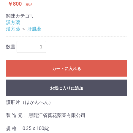
￥800
税込
関連カテゴリ
漢方薬
漢方薬
＞
肝臓薬
数量
カートに入れる
お気に入りに追加
護肝片（ほかんへん）
製 造 元： 黑龍江省葵花薬業有限公司
規 格： 0.35 x 100錠