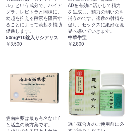
ル」という成分で、バイア
ADを有効に活かして精力
グラ、レビトラと同様に、
を生成し、精力の弱いのを
勃起を抑える酵素を阻害す
補うのです。複数の射精を
ることによって勃起を補助
促し、セックスに絶好な境
促進します。
界へ導いていきます。
50mg*10錠入りシアリス
中華牛宝
￥3,500
￥2,800
雲南白薬は最も有名な止血
冠心蘇合丸のご使用前に必
と活血の漢方薬です。
ずお読みください