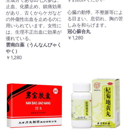
主成分である田七人参は、
止血、化膿止め、鎮痛効果
心臓の動悸、不整脈等によ
があり、古くからケガなど
る目まい、息切れ、胸の苦
の外傷性出血を止めるのに
しみを和らげます。
用いられています。女性に
冠心蘇合丸
は、生理不正出血に効果が
￥1,280
優れている。
雲南白薬（うんなんびゃく
やく）
￥1,280