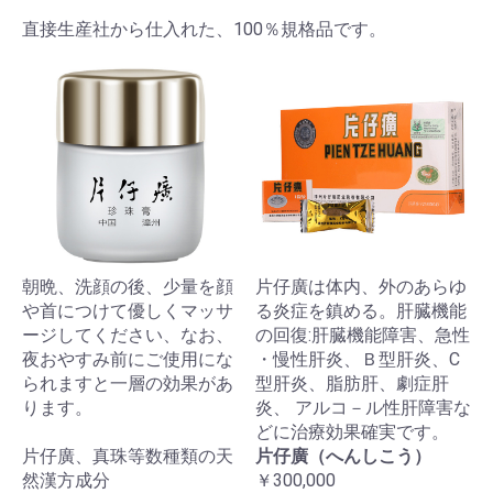
直接生産社から仕入れた、100％規格品です。
朝晩、洗顔の後、少量を顔
片仔廣は体内、外のあらゆ
や首につけて優しくマッサ
る炎症を鎮める。肝臓機能
ージしてください、なお、
の回復:肝臓機能障害、急性
夜おやすみ前にご使用にな
・慢性肝炎、Ｂ型肝炎、C
られますと一層の効果があ
型肝炎、脂肪肝、劇症肝
ります。
炎、 アルコ－ル性肝障害な
どに治療効果確実です。
片仔廣、真珠等数種類の天
片仔廣（へんしこう）
然漢方成分
￥300,000