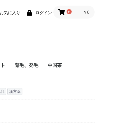
0
￥0
お気に入り
ログイン
ット
育毛、発毛
中国茶
風邪
漢方薬