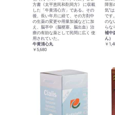
方書《太平恵民和剤局方》 に収載
障害
した「牛黄清心方」である。その
気”
後、長い年月に経て、その方剤中
です
の生薬の変更や用量加減などに加
のな
え、脳卒中（脳梗塞、脳出血）治
らな
療の有効な薬として民間に広く 使
補中
用されていた。
ん）
牛黄清心丸
￥1,4
￥5,680