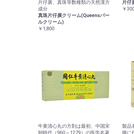
片仔廣、真珠等数種類の天然漢方
片仔
成分
￥300
真珠片仔廣クリーム(Queensパー
ルクリーム)
￥1,800
牛黄清心丸の方剤は最初、中国宋
製品
朝時代（960～1279）の医学名著
腸に