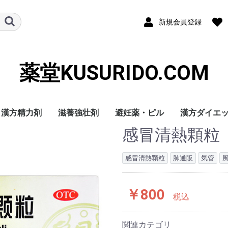
新規会員登録
薬堂KUSURIDO.COM
漢方精力剤
滋養強壮剤
避妊薬・ピル
漢方ダイエ
感冒清熱顆粒
感冒清熱顆粒
肺通販
気管
￥800
税込
関連カテゴリ