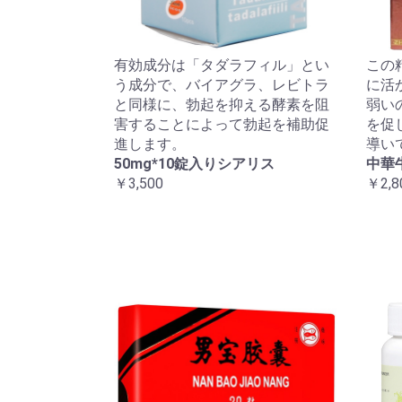
有効成分は「タダラフィル」とい
この
う成分で、バイアグラ、レビトラ
に活
と同様に、勃起を抑える酵素を阻
弱い
害することによって勃起を補助促
を促
進します。
導い
50mg*10錠入りシアリス
中華
￥3,500
￥2,8