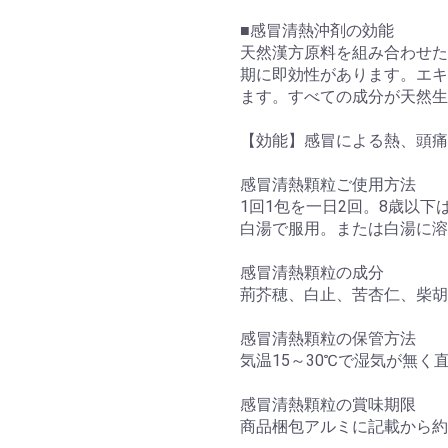
■感冒清熱沖剤の効能
天然漢方原料を組み合わせた
期に即効性があります。エキ
ます。すべての成分が天然生
【効能】感冒による熱、頭痛
感冒清熱顆粒ご使用方法
1回1包を一日2回。8歳以下
白湯で服用。または白湯に溶
感冒清熱顆粒の成分
荊芥穂、白止、苦杏仁、柴胡
感冒清熱顆粒の保管方法
気温15～30℃で湿気が無
感冒清熱顆粒の賞味期限
商品梱包アルミに記載から約