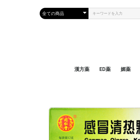
漢方薬
ED薬
媚薬
家庭の常備漢方薬
耳鳴、花粉症、口内炎
生理痛 生理不順
心臓疾患
肝臓薬
前立腺、腎炎、不育症
婦人病、更年期障害
関節神経痛
風邪、気管、肺
便秘、痔、胃、腸
高血圧、脳卒中、中風
不眠症、精神、頭痛
白内障、疲れ眼
糖尿病
サプリメント
皮膚、肌荒れ
抗がん剤