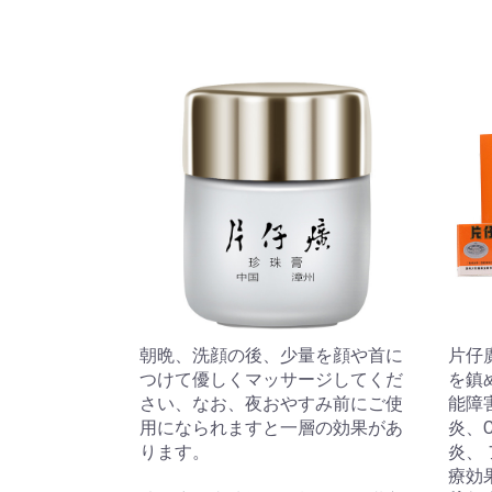
朝晩、洗顔の後、少量を顔や首に
片仔
つけて優しくマッサージしてくだ
を鎮
さい、なお、夜おやすみ前にご使
能障
用になられますと一層の効果があ
炎、
ります。
炎、
療効