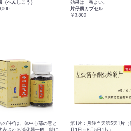
廣（へんしこう）
効果は一番よい。
,000
片仔廣カプセル
￥3,800
名の“中”は、体中心部の意と
第1片：月经当天第5天1片（
代表される消化器一般、特に
月1日～8月5日1片）