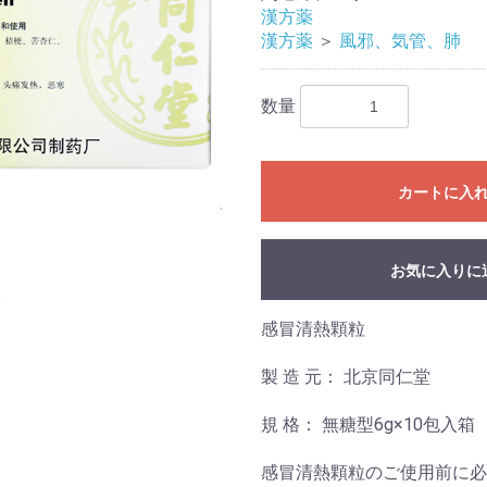
漢方薬
漢方薬
＞
風邪、気管、肺
数量
カートに入
お気に入りに
感冒清熱顆粒
製 造 元： 北京同仁堂
規 格： 無糖型6g×10包入箱
感冒清熱顆粒のご使用前に必