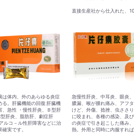
直接生産社から仕入れた、1
廣は体内、外のあらゆる炎症
急慢性肝炎、中耳炎、眼炎、
める。肝臓機能の回復:肝臓機
膿漏、喉が腫れ痛み、アフタ
害、急性 ・慢性肝炎、Ｂ型肝
けど、外傷、捻挫、虫ささり
C型肝炎、脂肪肝、劇症肝
に咬まれ、各種の感染、及び
 アルコ－ル性肝障害などに治
の炎症で引き起こした痛み、
果確実です。
熱。外用と同時に内服すれば