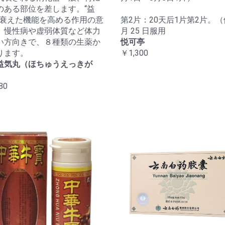
のある部位を差します。“益
は衰えた機能を高める作用の意
第2片：20天后1片第2片。（
。慢性病や虚弱体質など体力
月 25 日服用
い方向きで、８種類の生薬か
悦可亭
ります。
￥1,300
益気丸（ほちゅうえっきが
80