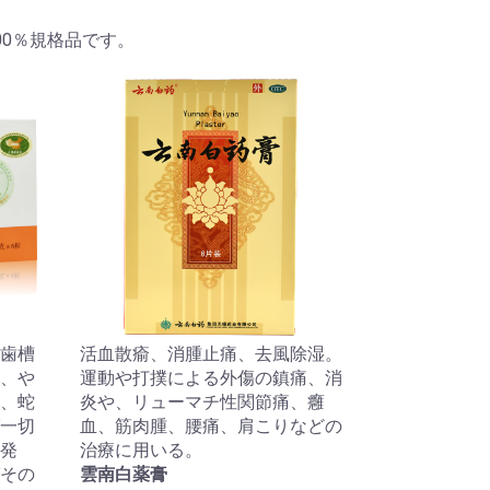
00％規格品です。
歯槽
活血散瘉、消腫止痛、去風除湿。
、や
運動や打撲による外傷の鎮痛、消
、蛇
炎や、リューマチ性関節痛、癰
一切
血、筋肉腫、腰痛、肩こりなどの
発
治療に用いる。
その
雲南白薬膏