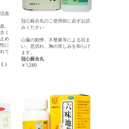
活血
冠心蘇合丸のご使用前に必ずお読
血、
みください
古く
止め
心臓の動悸、不整脈等による目ま
性に
い、息切れ、胸の苦しみを和らげ
れて
ます。
冠心蘇合丸
く）
￥1,280