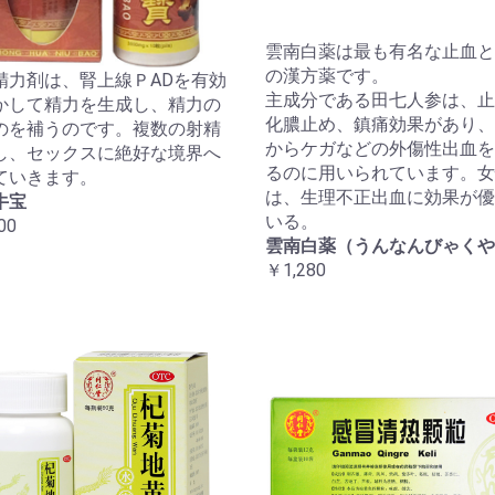
雲南白薬は最も有名な止血と
の漢方薬です。
精力剤は、腎上線ＰADを有効
主成分である田七人参は、止
かして精力を生成し、精力の
化膿止め、鎮痛効果があり、
のを補うのです。複数の射精
からケガなどの外傷性出血を
し、セックスに絶好な境界へ
るのに用いられています。女
ていきます。
は、生理不正出血に効果が優
牛宝
いる。
00
雲南白薬（うんなんびゃくや
￥1,280