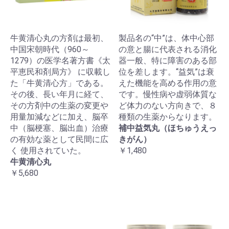
牛黄清心丸の方剤は最初、
製品名の“中”は、体中心部
中国宋朝時代（960～
の意と腸に代表される消化
1279）の医学名著方書《太
器一般、特に障害のある部
平恵民和剤局方》 に収載し
位を差します。“益気”は衰
た「牛黄清心方」である。
えた機能を高める作用の意
その後、長い年月に経て、
です。慢性病や虚弱体質な
その方剤中の生薬の変更や
ど体力のない方向きで、８
用量加減などに加え、脳卒
種類の生薬からなります。
中（脳梗塞、脳出血）治療
補中益気丸（ほちゅうえっ
の有効な薬として民間に広
きがん）
く 使用されていた。
￥1,480
牛黄清心丸
￥5,680