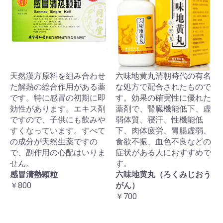
天然漢方原料を組み合わせ
六味地黄丸清朝時代の有名
た解熱の総合作用がある薬
な処方で配合されたもので
です。特に感冒の初期に即
す。効果の確実性に優れた
効性があります。エキス剤
薬剤で、腎臓機能低下、虚
ですので、子供にも飲みや
弱体質、寝汗、性機能低
すくなっています。すべて
下、肉体疲労、胃腸虚弱、
の成分が天然生薬ですの
食欲不振、血色不良などの
で、副作用の心配はいりま
症状がある人におすすめで
せん。
す。
感冒清熱顆粒
六味地黄丸（ろくみじおう
￥800
がん）
￥700