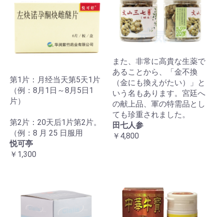
また、非常に高貴な生薬で
あることから、「金不換
第1片：月经当天第5天1片
（金にも換えがたい）」と
（例：8月1日～8月5日1
いう名もあります。宮廷へ
片）
の献上品、軍の特需品とし
ても珍重されました。
第2片：20天后1片第2片。
田七人参
（例：8 月 25 日服用
￥4,800
悦可亭
￥1,300