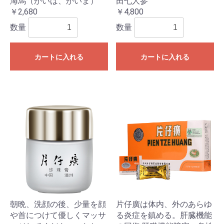
海馬（かいば、かいま）
田七人参
￥2,680
￥4,800
数量
数量
カートに入れる
カートに入れる
朝晩、洗顔の後、少量を顔
片仔廣は体内、外のあらゆ
や首につけて優しくマッサ
る炎症を鎮める。肝臓機能