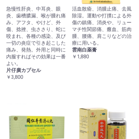
急慢性肝炎、中耳炎、眼
活血散瘉、消腫止痛、去風
炎、歯槽膿漏、喉が腫れ痛
除湿。運動や打撲による外
み、アフタ、やけど、外
傷の鎮痛、消炎や、リュー
傷、捻挫、虫ささり、蛇に
マチ性関節痛、癰血、筋肉
咬まれ、各種の感染、及び
腫、腰痛、肩こりなどの治
一切の炎症で引き起こした
療に用いる。
痛み、発熱。外用と同時に
雲南白薬膏
内服すればその効果は一番
￥1,880
よい。
片仔廣カプセル
￥3,800