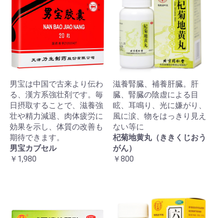
男宝は中国で古来より伝わ
滋養腎臓、補養肝臓。肝
る、漢方系強壮剤です。毎
臓、腎臓の陰虚による目
日摂取することで、滋養強
眩、耳鳴り、光に嫌がり、
壮や精力減退、肉体疲労に
風に涙、物をはっきり見え
効果を示し、体質の改善も
ない等に
期待できます。
杞菊地黄丸（ききくじおう
男宝カブセル
がん）
￥1,980
￥800