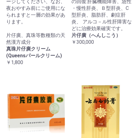
ージしてください、なお、
の回復:肝臓機能障害、急性
夜おやすみ前にご使用にな
・慢性肝炎、Ｂ型肝炎、C
られますと一層の効果があ
型肝炎、脂肪肝、劇症肝
ります。
炎、 アルコ－ル性肝障害な
どに治療効果確実です。
片仔廣、真珠等数種類の天
片仔廣（へんしこう）
然漢方成分
￥300,000
真珠片仔廣クリーム
(Queensパールクリーム)
￥1,800