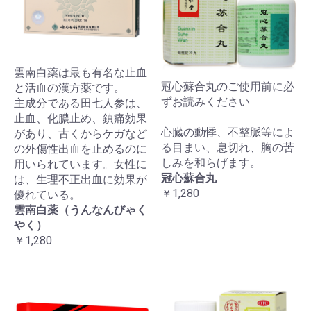
雲南白薬は最も有名な止血
冠心蘇合丸のご使用前に必
と活血の漢方薬です。
ずお読みください
主成分である田七人参は、
止血、化膿止め、鎮痛効果
心臓の動悸、不整脈等によ
があり、古くからケガなど
る目まい、息切れ、胸の苦
の外傷性出血を止めるのに
しみを和らげます。
用いられています。女性に
冠心蘇合丸
は、生理不正出血に効果が
￥1,280
優れている。
雲南白薬（うんなんびゃく
やく）
￥1,280