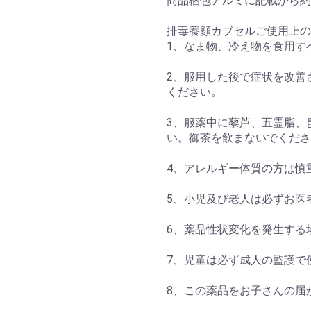
商品梱包アルミに記載から約
排毒養顔カブセルご使用上の
1、なま物、冷え物を食用す
2、服用した後で症状を改善
ください。
3、服薬中に藜芦、五霊脂、
い。御茶を飲まないでくださ
4、アレルギー体質の方は慎
5、小児及び老人は必ずお医
6、薬品性状変化を発生する
7、児童は必ず成人の監護で
8、この薬品をお子さんの届