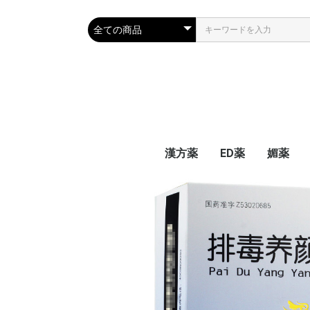
漢方薬
ED薬
媚薬
家庭の常備漢方薬
耳鳴、花粉症、口内炎
生理痛 生理不順
心臓疾患
肝臓薬
前立腺、腎炎、不育症
婦人病、更年期障害
関節神経痛
風邪、気管、肺
便秘、痔、胃、腸
高血圧、脳卒中、中風
不眠症、精神、頭痛
白内障、疲れ眼
糖尿病
サプリメント
皮膚、肌荒れ
抗がん剤