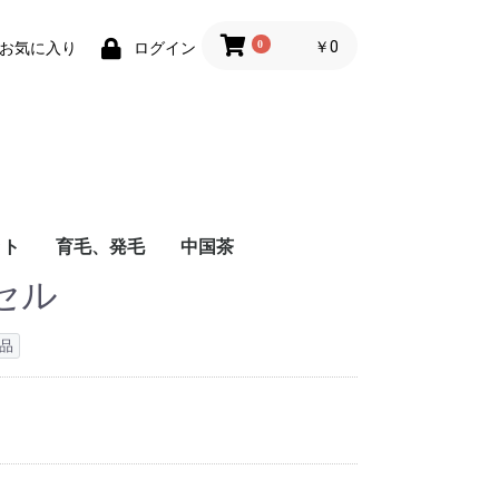
0
￥0
お気に入り
ログイン
ット
育毛、発毛
中国茶
セル
粧品