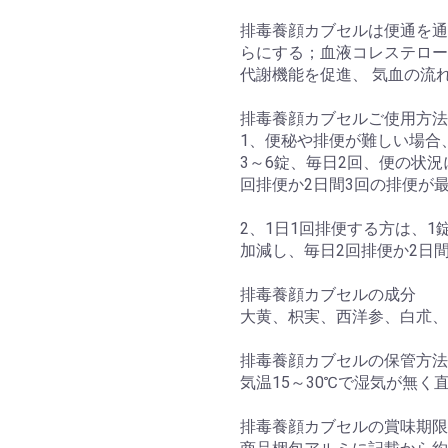
排毒養顔カブセルは便通を通
らにする；血液コレステロー
代謝機能を促進、 気血の流
排毒養顔カブセルご使用方法
1、便秘や排便が難しい場合
3～6錠、毎日2回、便の状
回排便か2日間3回の排便が
2、1日1回排便する方は、1
加減し、毎日2回排便か2日
排毒養顔カブセルの成分
大黄、枳実、西洋参、白朮、
排毒養顔カブセルの保管方法
気温15～30℃で湿気が無
排毒養顔カブセルの賞味期限