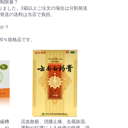
制限量？
りました。3箱以上ご注文の場合は分割発送
発送の送料は当店で負担。
か？
00％規格品です。
歯槽
活血散瘉、消腫止痛、去風除湿。
、や
運動や打撲による外傷の鎮痛、消