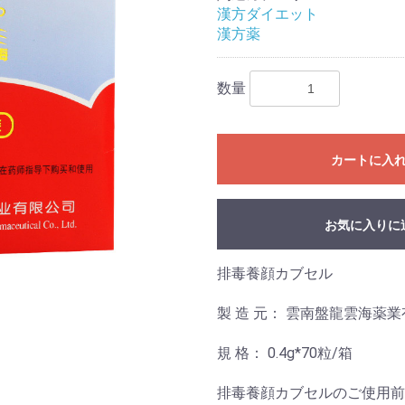
漢方ダイエット
漢方薬
数量
カートに入
お気に入りに
排毒養顔カブセル
製 造 元： 雲南盤龍雲海薬
規 格： 0.4g*70粒/箱
排毒養顔カブセルのご使用