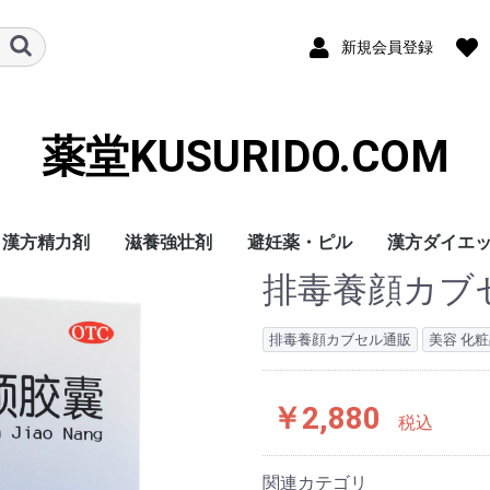
新規会員登録
薬堂KUSURIDO.COM
漢方精力剤
滋養強壮剤
避妊薬・ピル
漢方ダイエ
排毒養顔カブ
排毒養顔カブセル通販
美容 化
￥2,880
税込
関連カテゴリ