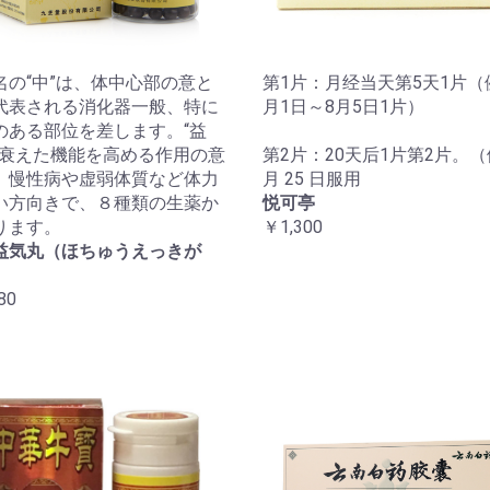
名の“中”は、体中心部の意と
第1片：月经当天第5天1片（
代表される消化器一般、特に
月1日～8月5日1片）
のある部位を差します。“益
は衰えた機能を高める作用の意
第2片：20天后1片第2片。（
。慢性病や虚弱体質など体力
月 25 日服用
い方向きで、８種類の生薬か
悦可亭
ります。
￥1,300
益気丸（ほちゅうえっきが
80