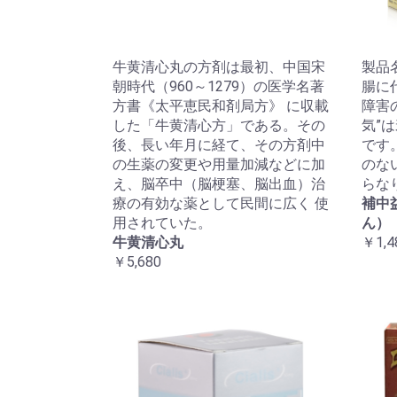
牛黄清心丸の方剤は最初、中国宋
製品
朝時代（960～1279）の医学名著
腸に
方書《太平恵民和剤局方》 に収載
障害
した「牛黄清心方」である。その
気”
後、長い年月に経て、その方剤中
です
の生薬の変更や用量加減などに加
のな
え、脳卒中（脳梗塞、脳出血）治
らな
療の有効な薬として民間に広く 使
補中
用されていた。
ん）
牛黄清心丸
￥1,4
￥5,680