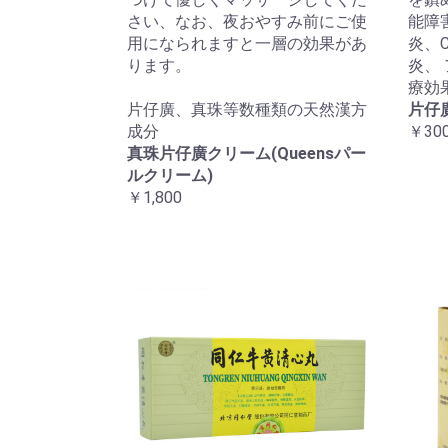
さい、なお、夜おやすみ前にご使
能障
用になられますと一層の効果があ
炎、
ります。
炎、
療効
片仔廣、真珠等数種類の天然漢方
片仔
成分
￥300
真珠片仔廣クリーム(Queensパー
ルクリーム)
￥1,800