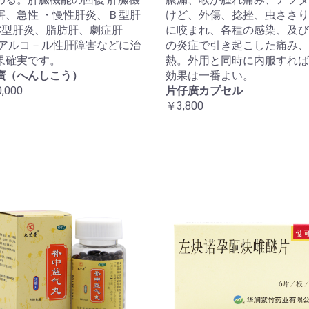
害、急性 ・慢性肝炎、Ｂ型肝
けど、外傷、捻挫、虫ささり
C型肝炎、脂肪肝、劇症肝
に咬まれ、各種の感染、及び
 アルコ－ル性肝障害などに治
の炎症で引き起こした痛み、
果確実です。
熱。外用と同時に内服すれば
廣（へんしこう）
効果は一番よい。
,000
片仔廣カプセル
￥3,800