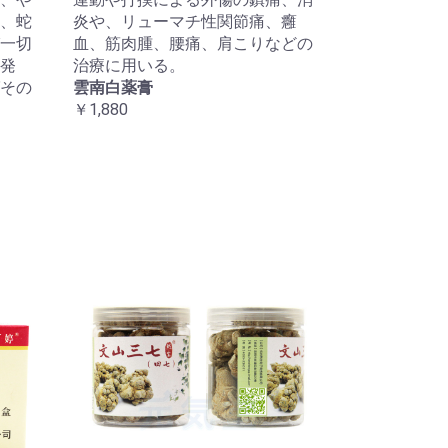
、蛇
炎や、リューマチ性関節痛、癰
一切
血、筋肉腫、腰痛、肩こりなどの
発
治療に用いる。
その
雲南白薬膏
￥1,880