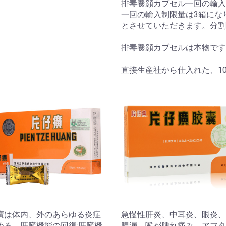
排毒養顔カブセル一回の輸入
一回の輸入制限量は3箱にな
とさせていただきます。分割
排毒養顔カブセルは本物です
直接生産社から仕入れた、1
廣は体内、外のあらゆる炎症
急慢性肝炎、中耳炎、眼炎、
める。肝臓機能の回復:肝臓機
膿漏、喉が腫れ痛み、アフタ