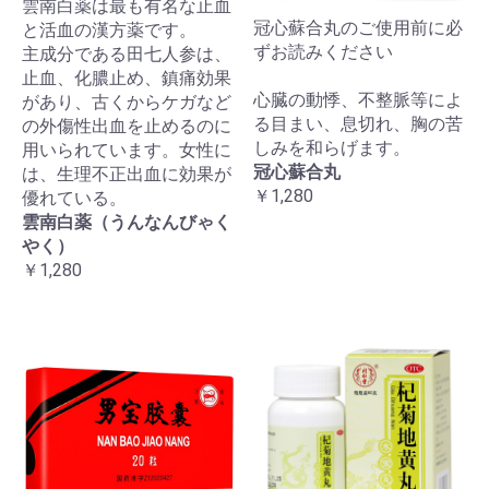
雲南白薬は最も有名な止血
冠心蘇合丸のご使用前に必
と活血の漢方薬です。
ずお読みください
主成分である田七人参は、
止血、化膿止め、鎮痛効果
心臓の動悸、不整脈等によ
があり、古くからケガなど
る目まい、息切れ、胸の苦
の外傷性出血を止めるのに
しみを和らげます。
用いられています。女性に
冠心蘇合丸
は、生理不正出血に効果が
￥1,280
優れている。
雲南白薬（うんなんびゃく
やく）
￥1,280