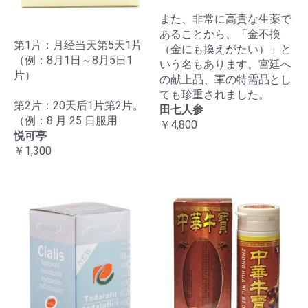
また、非常に高貴な生薬で
あることから、「金不換
第1片：月经当天第5天1片
（金にも換えがたい）」と
（例：8月1日～8月5日1
いう名もあります。宮廷へ
片）
の献上品、軍の特需品とし
ても珍重されました。
第2片：20天后1片第2片。
田七人参
（例：8 月 25 日服用
￥4,800
悦可亭
￥1,300