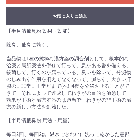
お気に入りに追加
【半月清腋臭粉 効果・効能】
除臭。腋臭に効く。
当品物は1種の純粋な漢方薬の調合剤として、根本的な
治療と局所療法を併せて行って、息がある香を備える、
殺菌して、行くのが腐っている、臭いを除いて、分泌物
のしみ出す作用を消えてなくなって、減らす、大きい汗
腺のに非常に正常だまで(へ)回復を分泌させることがで
きて、それによって達成してわきがの目的を治愈して、
効果が手術と治療するのは適当で、わきがの非手術の治
療の新しい方法を創始した。
【半月清腋臭粉 用法・用量】
毎日2回、毎回2g。温水できれいに洗って乾かした患部