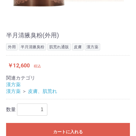
半月清腋臭粉(外用)
外用
半月清腋臭粉
肌荒れ通販
皮膚
漢方薬
￥12,600
税込
関連カテゴリ
漢方薬
漢方薬
＞
皮膚、肌荒れ
数量
カートに入れる