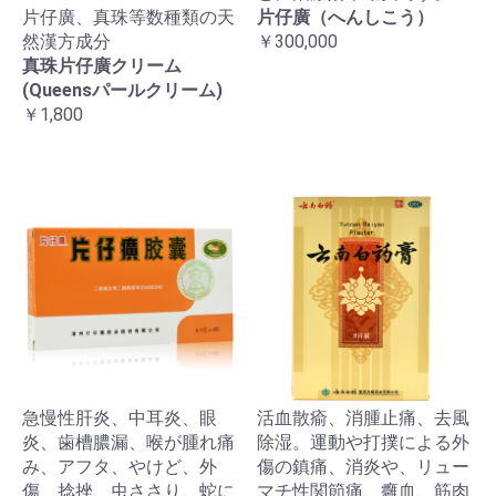
片仔廣、真珠等数種類の天
片仔廣（へんしこう）
然漢方成分
￥300,000
真珠片仔廣クリーム
(Queensパールクリーム)
￥1,800
急慢性肝炎、中耳炎、眼
活血散瘉、消腫止痛、去風
炎、歯槽膿漏、喉が腫れ痛
除湿。運動や打撲による外
み、アフタ、やけど、外
傷の鎮痛、消炎や、リュー
傷、捻挫、虫ささり、蛇に
マチ性関節痛、癰血、筋肉