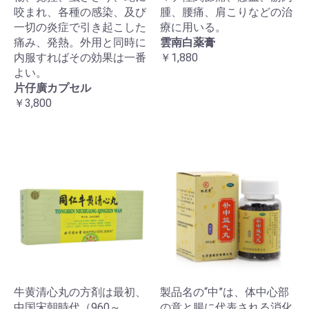
咬まれ、各種の感染、及び
腫、腰痛、肩こりなどの治
一切の炎症で引き起こした
療に用いる。
痛み、発熱。外用と同時に
雲南白薬膏
内服すればその効果は一番
￥1,880
よい。
片仔廣カプセル
￥3,800
牛黄清心丸の方剤は最初、
製品名の“中”は、体中心部
中国宋朝時代（960～
の意と腸に代表される消化