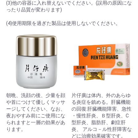
(3)他の容器に入れ替えないでください。(誤用の原因にな
ったり品質が変わります)
(4)使用期限を過ぎた製品は使用しないでください。
朝晩、洗顔の後、少量を顔
片仔廣は体内、外のあらゆ
や首につけて優しくマッサ
る炎症を鎮める。肝臓機能
ージしてください、なお、
の回復:肝臓機能障害、急性
夜おやすみ前にご使用にな
・慢性肝炎、Ｂ型肝炎、C
られますと一層の効果があ
型肝炎、脂肪肝、劇症肝
ります。
炎、 アルコ－ル性肝障害な
どに治療効果確実です。