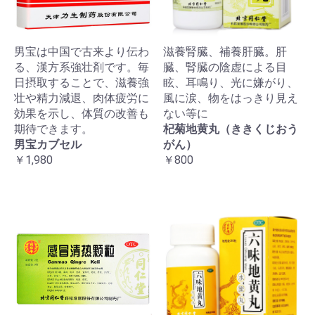
男宝は中国で古来より伝わ
滋養腎臓、補養肝臓。肝
る、漢方系強壮剤です。毎
臓、腎臓の陰虚による目
日摂取することで、滋養強
眩、耳鳴り、光に嫌がり、
壮や精力減退、肉体疲労に
風に涙、物をはっきり見え
効果を示し、体質の改善も
ない等に
期待できます。
杞菊地黄丸（ききくじおう
男宝カブセル
がん）
￥1,980
￥800