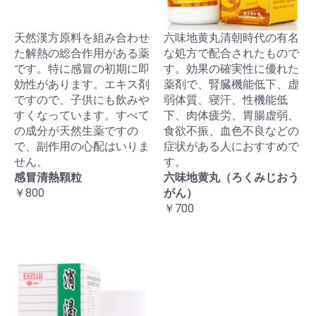
天然漢方原料を組み合わせ
六味地黄丸清朝時代の有名
た解熱の総合作用がある薬
な処方で配合されたもので
です。特に感冒の初期に即
す。効果の確実性に優れた
効性があります。エキス剤
薬剤で、腎臓機能低下、虚
ですので、子供にも飲みや
弱体質、寝汗、性機能低
すくなっています。すべて
下、肉体疲労、胃腸虚弱、
の成分が天然生薬ですの
食欲不振、血色不良などの
で、副作用の心配はいりま
症状がある人におすすめで
せん。
す。
感冒清熱顆粒
六味地黄丸（ろくみじおう
￥800
がん）
￥700