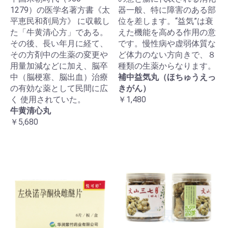
1279）の医学名著方書《太
器一般、特に障害のある部
平恵民和剤局方》 に収載し
位を差します。“益気”は衰
た「牛黄清心方」である。
えた機能を高める作用の意
その後、長い年月に経て、
です。慢性病や虚弱体質な
その方剤中の生薬の変更や
ど体力のない方向きで、８
用量加減などに加え、脳卒
種類の生薬からなります。
中（脳梗塞、脳出血）治療
補中益気丸（ほちゅうえっ
の有効な薬として民間に広
きがん）
く 使用されていた。
￥1,480
牛黄清心丸
￥5,680