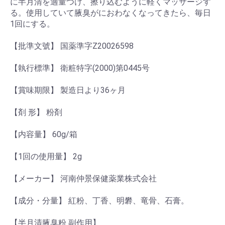
に半月清を適量つけ、擦り込むように軽くマッサージす
る。使用していて腋臭がにおわなくなってきたら、毎日
1回にする。
【批準文號】 国薬準字Z20026598
【執行標準】 衛粧特字(2000)第0445号
【賞味期限】 製造日より36ヶ月
【剤 形】 粉剤
【内容量】 60g/箱
【1回の使用量】 2g
【メーカー】 河南仲景保健薬業株式会社
【成分・分量】 紅粉、丁香、明礬、竜骨、石膏。
【半月清腋臭粉 副作用】