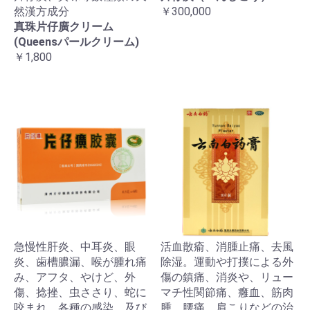
然漢方成分
￥300,000
真珠片仔廣クリーム
(Queensパールクリーム)
￥1,800
急慢性肝炎、中耳炎、眼
活血散瘉、消腫止痛、去風
炎、歯槽膿漏、喉が腫れ痛
除湿。運動や打撲による外
み、アフタ、やけど、外
傷の鎮痛、消炎や、リュー
傷、捻挫、虫ささり、蛇に
マチ性関節痛、癰血、筋肉
咬まれ、各種の感染、及び
腫、腰痛、肩こりなどの治