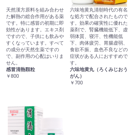
天然漢方原料を組み合わせ
六味地黄丸清朝時代の有名
た解熱の総合作用がある薬
な処方で配合されたもので
です。特に感冒の初期に即
す。効果の確実性に優れた
効性があります。エキス剤
薬剤で、腎臓機能低下、虚
ですので、子供にも飲みや
弱体質、寝汗、性機能低
すくなっています。すべて
下、肉体疲労、胃腸虚弱、
の成分が天然生薬ですの
食欲不振、血色不良などの
で、副作用の心配はいりま
症状がある人におすすめで
せん。
す。
感冒清熱顆粒
六味地黄丸（ろくみじおう
￥800
がん）
￥700