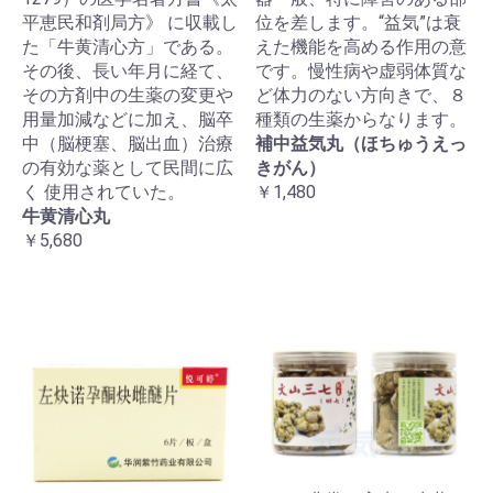
平恵民和剤局方》 に収載し
位を差します。“益気”は衰
た「牛黄清心方」である。
えた機能を高める作用の意
その後、長い年月に経て、
です。慢性病や虚弱体質な
その方剤中の生薬の変更や
ど体力のない方向きで、８
用量加減などに加え、脳卒
種類の生薬からなります。
中（脳梗塞、脳出血）治療
補中益気丸（ほちゅうえっ
の有効な薬として民間に広
きがん）
く 使用されていた。
￥1,480
牛黄清心丸
￥5,680