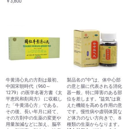
￥3,800
牛黄清心丸の方剤は最初、
製品名の“中”は、体中心部
中国宋朝時代（960～
の意と腸に代表される消化
1279）の医学名著方書《太
器一般、特に障害のある部
平恵民和剤局方》 に収載し
位を差します。“益気”は衰
た「牛黄清心方」である。
えた機能を高める作用の意
その後、長い年月に経て、
です。慢性病や虚弱体質な
その方剤中の生薬の変更や
ど体力のない方向きで、８
用量加減などに加え、脳卒
種類の生薬からなります。