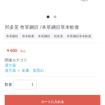
邦多芙 奇草鋼目 /本草綱目草本軟膏
奇草鋼目
草本軟膏
本草綱目
邦多芙
本草綱目草本軟膏
￥600
税込
関連カテゴリ
漢方薬
漢方薬
＞
皮膚、肌荒れ
数量
カートに入れる