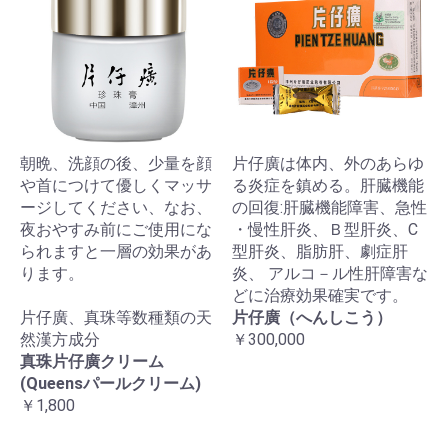
朝晩、洗顔の後、少量を顔
片仔廣は体内、外のあらゆ
や首につけて優しくマッサ
る炎症を鎮める。肝臓機能
ージしてください、なお、
の回復:肝臓機能障害、急性
夜おやすみ前にご使用にな
・慢性肝炎、Ｂ型肝炎、C
られますと一層の効果があ
型肝炎、脂肪肝、劇症肝
ります。
炎、 アルコ－ル性肝障害な
どに治療効果確実です。
片仔廣、真珠等数種類の天
片仔廣（へんしこう）
然漢方成分
￥300,000
真珠片仔廣クリーム
(Queensパールクリーム)
￥1,800