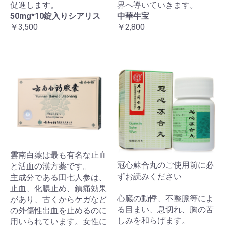
促進します。
界へ導いていきます。
50mg*10錠入りシアリス
中華牛宝
￥3,500
￥2,800
雲南白薬は最も有名な止血
冠心蘇合丸のご使用前に必
と活血の漢方薬です。
ずお読みください
主成分である田七人参は、
止血、化膿止め、鎮痛効果
心臓の動悸、不整脈等によ
があり、古くからケガなど
る目まい、息切れ、胸の苦
の外傷性出血を止めるのに
しみを和らげます。
用いられています。女性に