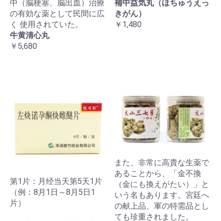
中（脳梗塞、脳出血）治療
補中益気丸（ほちゅうえっ
の有効な薬として民間に広
きがん）
く 使用されていた。
￥1,480
牛黄清心丸
￥5,680
また、非常に高貴な生薬で
あることから、「金不換
第1片：月经当天第5天1片
（金にも換えがたい）」と
（例：8月1日～8月5日1
いう名もあります。宮廷へ
片）
の献上品、軍の特需品とし
ても珍重されました。