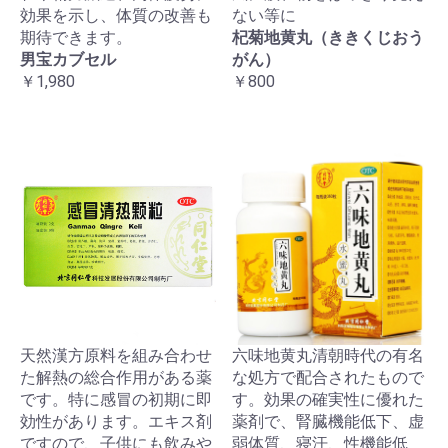
効果を示し、体質の改善も
ない等に
期待できます。
杞菊地黄丸（ききくじおう
男宝カブセル
がん）
￥1,980
￥800
天然漢方原料を組み合わせ
六味地黄丸清朝時代の有名
た解熱の総合作用がある薬
な処方で配合されたもので
です。特に感冒の初期に即
す。効果の確実性に優れた
効性があります。エキス剤
薬剤で、腎臓機能低下、虚
ですので、子供にも飲みや
弱体質、寝汗、性機能低