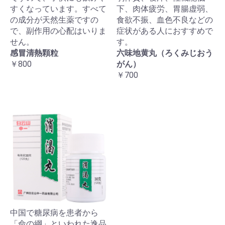
すくなっています。すべて
下、肉体疲労、胃腸虚弱、
の成分が天然生薬ですの
食欲不振、血色不良などの
で、副作用の心配はいりま
症状がある人におすすめで
せん。
す。
感冒清熱顆粒
六味地黄丸（ろくみじおう
￥800
がん）
￥700
中国で糖尿病を患者から
「命の綱」といわれた逸品