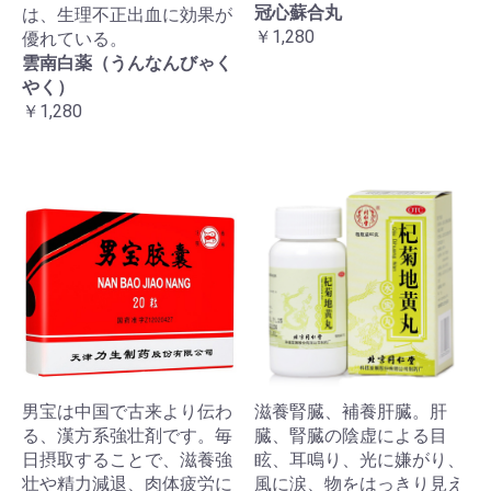
冠心蘇合丸
は、生理不正出血に効果が
￥1,280
優れている。
雲南白薬（うんなんびゃく
やく）
￥1,280
男宝は中国で古来より伝わ
滋養腎臓、補養肝臓。肝
る、漢方系強壮剤です。毎
臓、腎臓の陰虚による目
日摂取することで、滋養強
眩、耳鳴り、光に嫌がり、
壮や精力減退、肉体疲労に
風に涙、物をはっきり見え