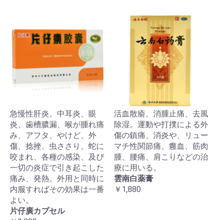
急慢性肝炎、中耳炎、眼
活血散瘉、消腫止痛、去風
炎、歯槽膿漏、喉が腫れ痛
除湿。運動や打撲による外
み、アフタ、やけど、外
傷の鎮痛、消炎や、リュー
傷、捻挫、虫ささり、蛇に
マチ性関節痛、癰血、筋肉
咬まれ、各種の感染、及び
腫、腰痛、肩こりなどの治
一切の炎症で引き起こした
療に用いる。
痛み、発熱。外用と同時に
雲南白薬膏
内服すればその効果は一番
￥1,880
よい。
片仔廣カプセル