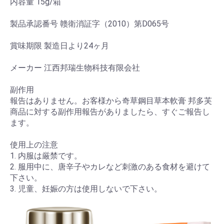
内容量 15g/箱
製品承認番号 赣衛消証字（2010）第D065号
賞味期限 製造日より24ヶ月
メーカー 江西邦瑞生物科技有限会社
副作用
報告はありません。お客様から奇草鋼目草本軟膏 邦多芙
商品に対する副作用報告がありましたら、すぐご報告し
ます。
使用上の注意
1. 内服は厳禁です。
2. 服用中に、唐辛子やカレなど刺激のある食材を避けて
下さい。
3. 児童、妊娠の方は使用しないで下さい。