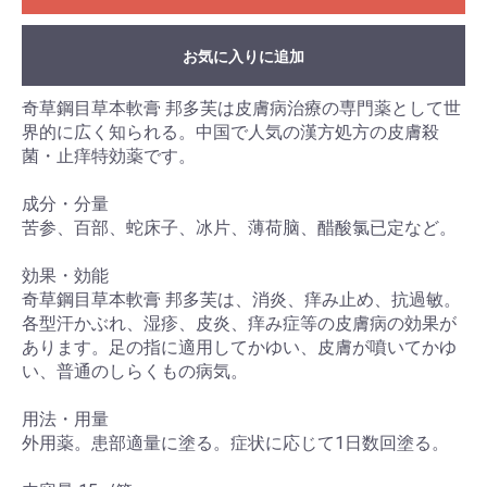
お気に入りに追加
奇草鋼目草本軟膏 邦多芙は皮膚病治療の専門薬として世
界的に広く知られる。中国で人気の漢方処方の皮膚殺
菌・止痒特効薬です。
成分・分量
苦参、百部、蛇床子、冰片、薄荷脑、醋酸氯已定など。
効果・効能
奇草鋼目草本軟膏 邦多芙は、消炎、痒み止め、抗過敏。
各型汗かぶれ、湿疹、皮炎、痒み症等の皮膚病の効果が
あります。足の指に適用してかゆい、皮膚が噴いてかゆ
い、普通のしらくもの病気。
用法・用量
外用薬。患部適量に塗る。症状に応じて1日数回塗る。