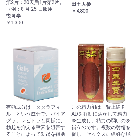
第2片：20天后1片第2片。
田七人参
（例：8 月 25 日服用
￥4,800
悦可亭
￥1,300
有効成分は「タダラフィ
この精力剤は、腎上線Ｐ
ル」という成分で、バイア
ADを有効に活かして精力
グラ、レビトラと同様に、
を生成し、精力の弱いのを
勃起を抑える酵素を阻害す
補うのです。複数の射精を
ることによって勃起を補助
促し、セックスに絶好な境