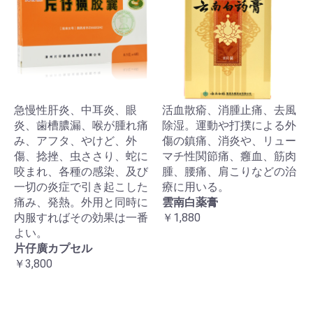
急慢性肝炎、中耳炎、眼
活血散瘉、消腫止痛、去風
炎、歯槽膿漏、喉が腫れ痛
除湿。運動や打撲による外
み、アフタ、やけど、外
傷の鎮痛、消炎や、リュー
傷、捻挫、虫ささり、蛇に
マチ性関節痛、癰血、筋肉
咬まれ、各種の感染、及び
腫、腰痛、肩こりなどの治
一切の炎症で引き起こした
療に用いる。
痛み、発熱。外用と同時に
雲南白薬膏
内服すればその効果は一番
￥1,880
よい。
片仔廣カプセル
￥3,800