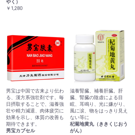
やく）
￥1,280
男宝は中国で古来より伝わ
滋養腎臓、補養肝臓。肝
る、漢方系強壮剤です。毎
臓、腎臓の陰虚による目
日摂取することで、滋養強
眩、耳鳴り、光に嫌がり、
壮や精力減退、肉体疲労に
風に涙、物をはっきり見え
効果を示し、体質の改善も
ない等に
期待できます。
杞菊地黄丸（ききくじおう
男宝カブセル
がん）