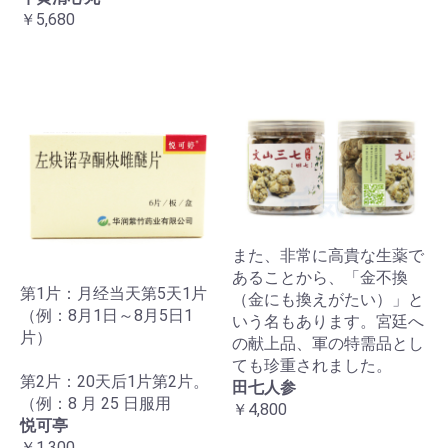
￥5,680
また、非常に高貴な生薬で
あることから、「金不換
第1片：月经当天第5天1片
（金にも換えがたい）」と
（例：8月1日～8月5日1
いう名もあります。宮廷へ
片）
の献上品、軍の特需品とし
ても珍重されました。
第2片：20天后1片第2片。
田七人参
（例：8 月 25 日服用
￥4,800
悦可亭
￥1,300