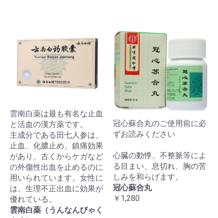
雲南白薬は最も有名な止血
冠心蘇合丸のご使用前に必
と活血の漢方薬です。
ずお読みください
主成分である田七人参は、
止血、化膿止め、鎮痛効果
心臓の動悸、不整脈等によ
があり、古くからケガなど
る目まい、息切れ、胸の苦
の外傷性出血を止めるのに
しみを和らげます。
用いられています。女性に
冠心蘇合丸
は、生理不正出血に効果が
￥1,280
優れている。
雲南白薬（うんなんびゃく