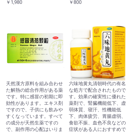
￥1,980
￥800
天然漢方原料を組み合わせ
六味地黄丸清朝時代の有名
た解熱の総合作用がある薬
な処方で配合されたもので
です。特に感冒の初期に即
す。効果の確実性に優れた
効性があります。エキス剤
薬剤で、腎臓機能低下、虚
ですので、子供にも飲みや
弱体質、寝汗、性機能低
すくなっています。すべて
下、肉体疲労、胃腸虚弱、
の成分が天然生薬ですの
食欲不振、血色不良などの
で、副作用の心配はいりま
症状がある人におすすめで