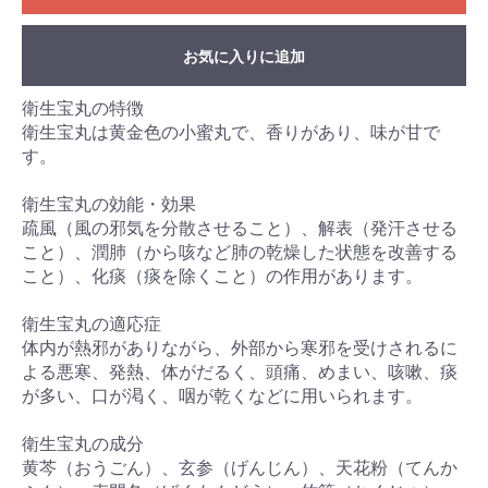
お気に入りに追加
衛生宝丸の特徴
衛生宝丸は黄金色の小蜜丸で、香りがあり、味が甘で
す。
衛生宝丸の効能・効果
疏風（風の邪気を分散させること）、解表（発汗させる
こと）、潤肺（から咳など肺の乾燥した状態を改善する
こと）、化痰（痰を除くこと）の作用があります。
衛生宝丸の適応症
体内が熱邪がありながら、外部から寒邪を受けされるに
よる悪寒、発熱、体がだるく、頭痛、めまい、咳嗽、痰
が多い、口が渇く、咽が乾くなどに用いられます。
衛生宝丸の成分
黄芩（おうごん）、玄参（げんじん）、天花粉（てんか