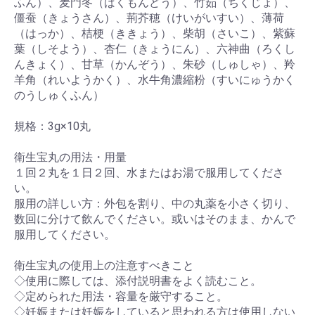
ふん）、麦門冬（ばくもんどう）、竹筎（ちくじょ）、
僵蚕（きょうさん）、荊芥穂（けいがいすい）、薄荷
（はっか）、桔梗（ききょう）、柴胡（さいこ）、紫蘇
葉（しそよう）、杏仁（きょうにん）、六神曲（ろくし
んきょく）、甘草（かんぞう）、朱砂（しゅしゃ）、羚
羊角（れいようかく）、水牛角濃縮粉（すいにゅうかく
のうしゅくふん）
規格：3g×10丸
衛生宝丸の用法・用量
１回２丸を１日２回、水またはお湯で服用してくださ
い。
服用の詳しい方：外包を割り、中の丸薬を小さく切り、
数回に分けて飲んでください。或いはそのまま、かんで
服用してください。
衛生宝丸の使用上の注意すべきこと
◇使用に際しては、添付説明書をよく読むこと。
◇定められた用法・容量を厳守すること。
◇妊娠または妊娠をしていると思われる方は使用しない