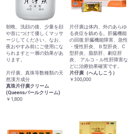
朝晩、洗顔の後、少量を顔
片仔廣は体内、外のあらゆ
や首につけて優しくマッサ
る炎症を鎮める。肝臓機能
ージしてください、なお、
の回復:肝臓機能障害、急性
夜おやすみ前にご使用にな
・慢性肝炎、Ｂ型肝炎、C
られますと一層の効果があ
型肝炎、脂肪肝、劇症肝
ります。
炎、 アルコ－ル性肝障害な
どに治療効果確実です。
片仔廣、真珠等数種類の天
片仔廣（へんしこう）
然漢方成分
￥300,000
真珠片仔廣クリーム
(Queensパールクリーム)
￥1,800