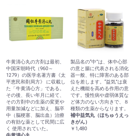
牛黄清心丸の方剤は最初、
製品名の“中”は、体中心部
中国宋朝時代（960～
の意と腸に代表される消化
1279）の医学名著方書《太
器一般、特に障害のある部
平恵民和剤局方》 に収載し
位を差します。“益気”は衰
た「牛黄清心方」である。
えた機能を高める作用の意
その後、長い年月に経て、
です。慢性病や虚弱体質な
その方剤中の生薬の変更や
ど体力のない方向きで、８
用量加減などに加え、脳卒
種類の生薬からなります。
中（脳梗塞、脳出血）治療
補中益気丸（ほちゅうえっ
の有効な薬として民間に広
きがん）
く 使用されていた。
￥1,480
牛黄清心丸