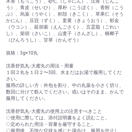
木香（もっこう）、砂仁（しゃにん）、沈香（じんこ
う）、青皮（せいひ）、厚朴（こうぼく）、香附（こう
ぶ）、烏薬（うやく）、枳殻（きこく）、草果仁（そう
かにん）、豆蒄（ずく）、姜黄（きょうおう）、郁金
（ウコン）、延胡索（えんごさく）、五霊脂（ごれい
し）、柴胡（さいこ）、山査子（さんざし）、檳榔子
（びんろうし）、甘草（かんぞう）
規格：3g×10丸
沈香舒気丸-大蜜丸の用法・用量
１回２丸を１日２〜3回、水まだはお湯で服用してくだ
さい。
服用の詳しい方：外包を割り、中の丸薬を小さく切り、
数回に分けて飲んでください。或いはそのまま、かんで
服用してください。
沈香舒気丸-大蜜丸の使用上の注意すべきこと
◇使用に際しては、添付説明書をよく読むこと。
◇定められた用法・容量を厳守すること。
◇服用後、不快な症状を感じた場合は、服用を中止し、