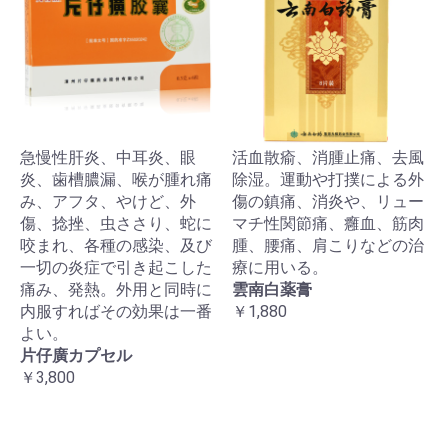
急慢性肝炎、中耳炎、眼
活血散瘉、消腫止痛、去風
炎、歯槽膿漏、喉が腫れ痛
除湿。運動や打撲による外
み、アフタ、やけど、外
傷の鎮痛、消炎や、リュー
傷、捻挫、虫ささり、蛇に
マチ性関節痛、癰血、筋肉
咬まれ、各種の感染、及び
腫、腰痛、肩こりなどの治
一切の炎症で引き起こした
療に用いる。
痛み、発熱。外用と同時に
雲南白薬膏
内服すればその効果は一番
￥1,880
よい。
片仔廣カプセル
￥3,800