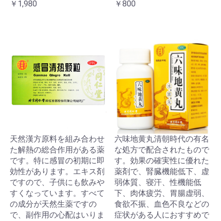
￥1,980
￥800
天然漢方原料を組み合わせ
六味地黄丸清朝時代の有名
た解熱の総合作用がある薬
な処方で配合されたもので
です。特に感冒の初期に即
す。効果の確実性に優れた
効性があります。エキス剤
薬剤で、腎臓機能低下、虚
ですので、子供にも飲みや
弱体質、寝汗、性機能低
すくなっています。すべて
下、肉体疲労、胃腸虚弱、
の成分が天然生薬ですの
食欲不振、血色不良などの
で、副作用の心配はいりま
症状がある人におすすめで