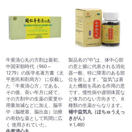
牛黄清心丸の方剤は最初、
製品名の“中”は、体中心部
中国宋朝時代（960～
の意と腸に代表される消化
1279）の医学名著方書《太
器一般、特に障害のある部
平恵民和剤局方》 に収載し
位を差します。“益気”は衰
た「牛黄清心方」である。
えた機能を高める作用の意
その後、長い年月に経て、
です。慢性病や虚弱体質な
その方剤中の生薬の変更や
ど体力のない方向きで、８
用量加減などに加え、脳卒
種類の生薬からなります。
中（脳梗塞、脳出血）治療
補中益気丸（ほちゅうえっ
の有効な薬として民間に広
きがん）
く 使用されていた。
￥1,480
牛黄清心丸