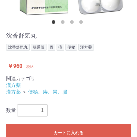
沈香舒気丸
沈香舒気丸
腸通販
胃
痔
便秘
漢方薬
￥960
税込
関連カテゴリ
漢方薬
漢方薬
＞
便秘、痔、胃、腸
数量
カートに入れる