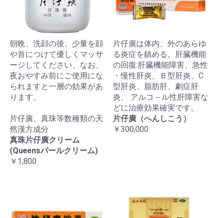
朝晩、洗顔の後、少量を顔
片仔廣は体内、外のあらゆ
や首につけて優しくマッサ
る炎症を鎮める。肝臓機能
ージしてください、なお、
の回復:肝臓機能障害、急性
夜おやすみ前にご使用にな
・慢性肝炎、Ｂ型肝炎、C
られますと一層の効果があ
型肝炎、脂肪肝、劇症肝
ります。
炎、 アルコ－ル性肝障害な
どに治療効果確実です。
片仔廣、真珠等数種類の天
片仔廣（へんしこう）
然漢方成分
￥300,000
真珠片仔廣クリーム
(Queensパールクリーム)
￥1,800