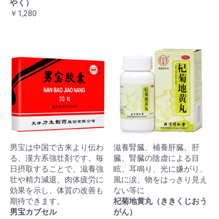
やく）
￥1,280
男宝は中国で古来より伝わ
滋養腎臓、補養肝臓。肝
る、漢方系強壮剤です。毎
臓、腎臓の陰虚による目
日摂取することで、滋養強
眩、耳鳴り、光に嫌がり、
壮や精力減退、肉体疲労に
風に涙、物をはっきり見え
効果を示し、体質の改善も
ない等に
期待できます。
杞菊地黄丸（ききくじおう
男宝カブセル
がん）