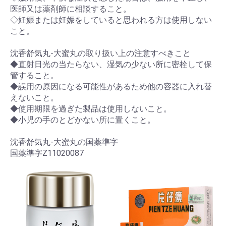
医師又は薬剤師に相談すること。
◇妊娠または妊娠をしていると思われる方は使用しない
こと。
沈香舒気丸-大蜜丸の取り扱い上の注意すべきこと
◆直射日光の当たらない、湿気の少ない所に密栓して保
管すること。
◆誤用の原因になる可能性があるため他の容器に入れ替
えないこと。
◆使用期限を過ぎた製品は使用しないこと。
◆小児の手のとどかない所に置くこと。
沈香舒気丸-大蜜丸の国薬準字
国薬準字Z11020087