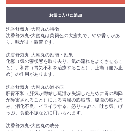
お気に入りに追加
沈香舒気丸-大蜜丸の特徴
沈香舒気丸-大蜜丸は黄褐色の大蜜丸で、やや香りがあ
り、味が甘・微苦です。
沈香舒気丸-大蜜丸の効能・効果
化鬱（気の鬱状態を取り去り、気の流れをよくさせるこ
と）、和胃（胃気不和を治療すること）、止痛（痛み止
め）の作用があります。
沈香舒気丸-大蜜丸の適応症
肝胃不和（肝気が欝結し疏泄が失調したために胃の和降
が障害されること）による胃腸の膨脹感、脇腹の脹れ痛
み、消化不良、イライラする、怒りっぽい、吐き気、げ
っぷ、食欲不振などに用いられます。
沈香舒気丸-大蜜丸の成分