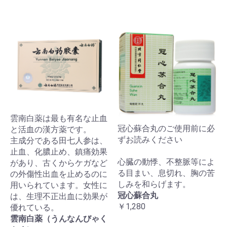
雲南白薬は最も有名な止血
冠心蘇合丸のご使用前に必
と活血の漢方薬です。
ずお読みください
主成分である田七人参は、
止血、化膿止め、鎮痛効果
心臓の動悸、不整脈等によ
があり、古くからケガなど
る目まい、息切れ、胸の苦
の外傷性出血を止めるのに
しみを和らげます。
用いられています。女性に
冠心蘇合丸
は、生理不正出血に効果が
￥1,280
優れている。
雲南白薬（うんなんびゃく