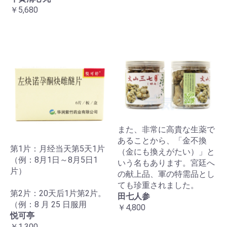
￥5,680
また、非常に高貴な生薬で
あることから、「金不換
第1片：月经当天第5天1片
（金にも換えがたい）」と
（例：8月1日～8月5日1
いう名もあります。宮廷へ
片）
の献上品、軍の特需品とし
ても珍重されました。
第2片：20天后1片第2片。
田七人参
（例：8 月 25 日服用
￥4,800
悦可亭
￥1,300