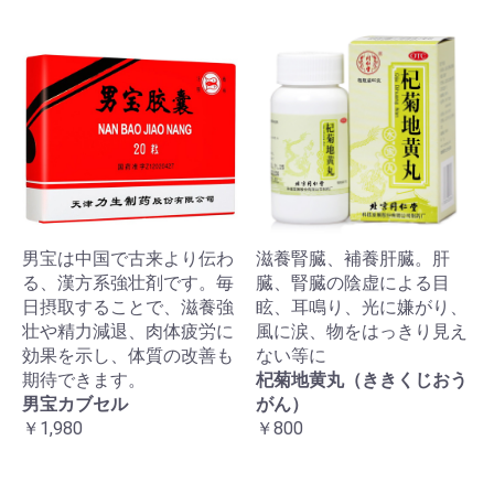
男宝は中国で古来より伝わ
滋養腎臓、補養肝臓。肝
る、漢方系強壮剤です。毎
臓、腎臓の陰虚による目
日摂取することで、滋養強
眩、耳鳴り、光に嫌がり、
壮や精力減退、肉体疲労に
風に涙、物をはっきり見え
効果を示し、体質の改善も
ない等に
期待できます。
杞菊地黄丸（ききくじおう
男宝カブセル
がん）
￥1,980
￥800