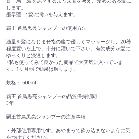
首 烏 :髪を黒々するよう栄養を与え、光沢のある髪に
します。
墨早蓮 : 髪に潤いを与えます。
覇王 首鳥黒亮シャンプーの使用方法
適量を髪になじませ指の腹で優しくマッサージし、20秒
程度置いた上で、十分に濯いで下さい。有効成分が髪に
ゆっくりと浸透します。
※私も使ってみて良かった商品で大変気に入っていま
す。1ヶ月弱で効果は解ります。
規格： 600ml
覇王 首鳥黒亮シャンプーの品質保持期間
3年
覇王首鳥黒亮シャンプーの注意事項
・外部使用専用です。あやまって飲み込まないように気
をつけてください。