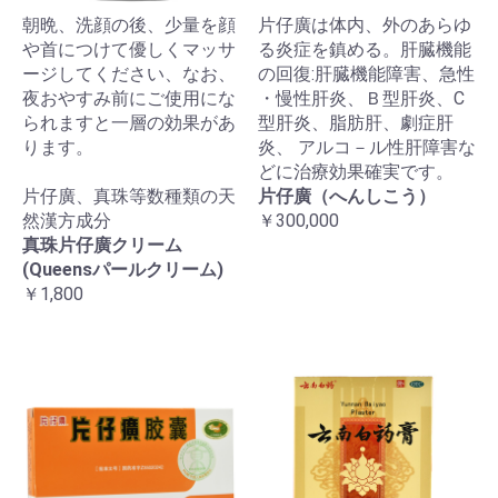
朝晩、洗顔の後、少量を顔
片仔廣は体内、外のあらゆ
や首につけて優しくマッサ
る炎症を鎮める。肝臓機能
ージしてください、なお、
の回復:肝臓機能障害、急性
夜おやすみ前にご使用にな
・慢性肝炎、Ｂ型肝炎、C
られますと一層の効果があ
型肝炎、脂肪肝、劇症肝
ります。
炎、 アルコ－ル性肝障害な
どに治療効果確実です。
片仔廣、真珠等数種類の天
片仔廣（へんしこう）
然漢方成分
￥300,000
真珠片仔廣クリーム
(Queensパールクリーム)
￥1,800