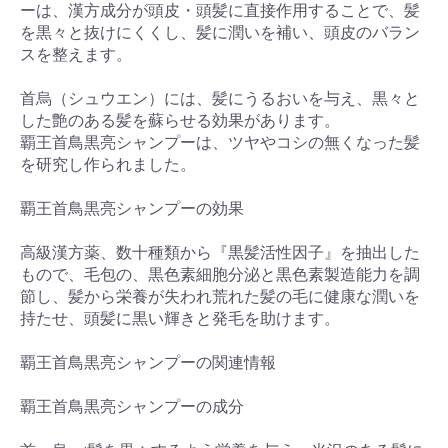
ーは、漢方成分が頭皮・頭髪に直接作用することで、髪
を黒々と抜けにくくし、髪に潤いを補い、頭皮のバラン
スを整えます。
首烏（シュウエン）には、髪にうるおいを与え、黒々と
した艶のある髪を蘇らせる効果があります。
覇王首鳥黒亮シャンプーは、ツヤやコシの無くなった髪
を研究し作られました。
覇王首鳥黒亮シャンプーの効果
高級漢方薬、数十種類から『黒髪活性因子』を抽出した
もので、毛包の、黒色素細胞分泌と黒色素製造能力を調
節し、髪から栄養が失われ荒れた髪の毛に健康な潤いを
持たせ、頭髪に黒い輝きと発毛を助けます。
覇王首鳥黒亮シャンプーの関連情報
覇王首鳥黒亮シャンプーの成分