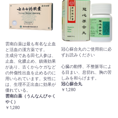
雲南白薬は最も有名な止血
冠心蘇合丸のご使用前に必
と活血の漢方薬です。
ずお読みください
主成分である田七人参は、
止血、化膿止め、鎮痛効果
心臓の動悸、不整脈等によ
があり、古くからケガなど
る目まい、息切れ、胸の苦
の外傷性出血を止めるのに
しみを和らげます。
用いられています。女性に
冠心蘇合丸
は、生理不正出血に効果が
￥1,280
優れている。
雲南白薬（うんなんびゃく
やく）
￥1,280