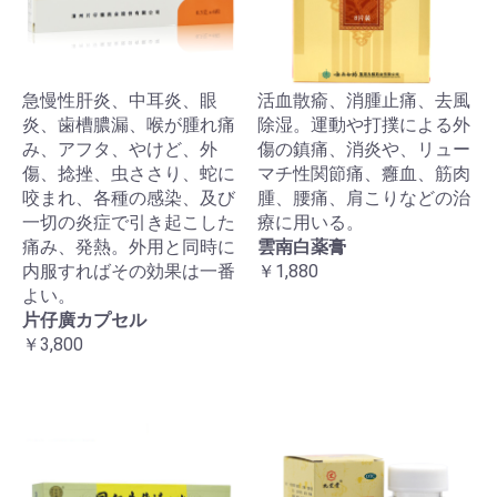
急慢性肝炎、中耳炎、眼
活血散瘉、消腫止痛、去風
炎、歯槽膿漏、喉が腫れ痛
除湿。運動や打撲による外
み、アフタ、やけど、外
傷の鎮痛、消炎や、リュー
傷、捻挫、虫ささり、蛇に
マチ性関節痛、癰血、筋肉
咬まれ、各種の感染、及び
腫、腰痛、肩こりなどの治
一切の炎症で引き起こした
療に用いる。
痛み、発熱。外用と同時に
雲南白薬膏
内服すればその効果は一番
￥1,880
よい。
片仔廣カプセル
￥3,800