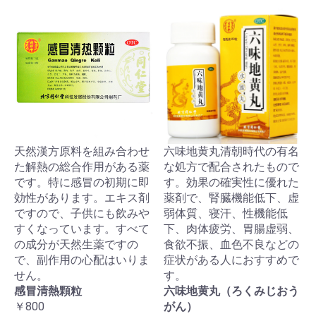
天然漢方原料を組み合わせ
六味地黄丸清朝時代の有名
た解熱の総合作用がある薬
な処方で配合されたもので
です。特に感冒の初期に即
す。効果の確実性に優れた
効性があります。エキス剤
薬剤で、腎臓機能低下、虚
ですので、子供にも飲みや
弱体質、寝汗、性機能低
すくなっています。すべて
下、肉体疲労、胃腸虚弱、
の成分が天然生薬ですの
食欲不振、血色不良などの
で、副作用の心配はいりま
症状がある人におすすめで
せん。
す。
感冒清熱顆粒
六味地黄丸（ろくみじおう
￥800
がん）