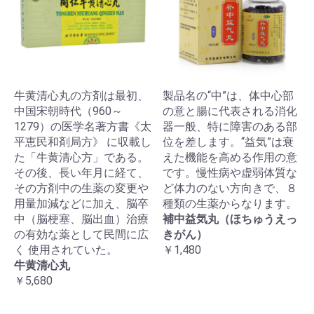
牛黄清心丸の方剤は最初、
製品名の“中”は、体中心部
中国宋朝時代（960～
の意と腸に代表される消化
1279）の医学名著方書《太
器一般、特に障害のある部
平恵民和剤局方》 に収載し
位を差します。“益気”は衰
た「牛黄清心方」である。
えた機能を高める作用の意
その後、長い年月に経て、
です。慢性病や虚弱体質な
その方剤中の生薬の変更や
ど体力のない方向きで、８
用量加減などに加え、脳卒
種類の生薬からなります。
中（脳梗塞、脳出血）治療
補中益気丸（ほちゅうえっ
の有効な薬として民間に広
きがん）
く 使用されていた。
￥1,480
牛黄清心丸
￥5,680