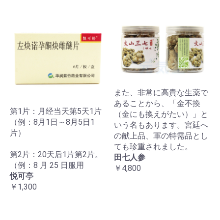
また、非常に高貴な生薬で
あることから、「金不換
第1片：月经当天第5天1片
（金にも換えがたい）」と
（例：8月1日～8月5日1
いう名もあります。宮廷へ
片）
の献上品、軍の特需品とし
ても珍重されました。
第2片：20天后1片第2片。
田七人参
（例：8 月 25 日服用
￥4,800
悦可亭
￥1,300