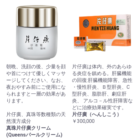
朝晩、洗顔の後、少量を顔
片仔廣は体内、外のあらゆ
や首につけて優しくマッサ
る炎症を鎮める。肝臓機能
ージしてください、なお、
の回復:肝臓機能障害、急性
夜おやすみ前にご使用にな
・慢性肝炎、Ｂ型肝炎、C
られますと一層の効果があ
型肝炎、脂肪肝、劇症肝
ります。
炎、 アルコ－ル性肝障害な
どに治療効果確実です。
片仔廣、真珠等数種類の天
片仔廣（へんしこう）
然漢方成分
￥300,000
真珠片仔廣クリーム
(Queensパールクリーム)