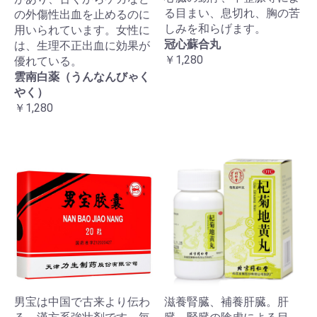
る目まい、息切れ、胸の苦
の外傷性出血を止めるのに
しみを和らげます。
用いられています。女性に
冠心蘇合丸
は、生理不正出血に効果が
￥1,280
優れている。
雲南白薬（うんなんびゃく
やく）
￥1,280
男宝は中国で古来より伝わ
滋養腎臓、補養肝臓。肝