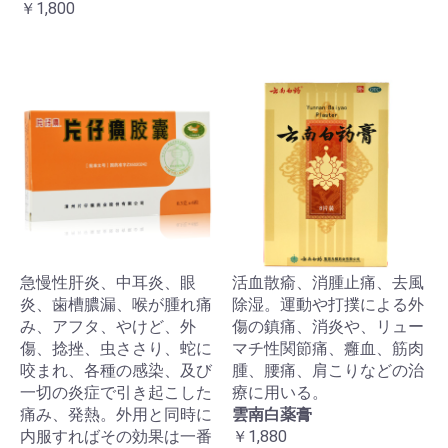
￥1,800
急慢性肝炎、中耳炎、眼
活血散瘉、消腫止痛、去風
炎、歯槽膿漏、喉が腫れ痛
除湿。運動や打撲による外
み、アフタ、やけど、外
傷の鎮痛、消炎や、リュー
傷、捻挫、虫ささり、蛇に
マチ性関節痛、癰血、筋肉
咬まれ、各種の感染、及び
腫、腰痛、肩こりなどの治
一切の炎症で引き起こした
療に用いる。
痛み、発熱。外用と同時に
雲南白薬膏
内服すればその効果は一番
￥1,880