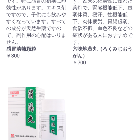
です。特に感冒の初期に即
す。効果の確実性に優れた
効性があります。エキス剤
薬剤で、腎臓機能低下、虚
ですので、子供にも飲みや
弱体質、寝汗、性機能低
すくなっています。すべて
下、肉体疲労、胃腸虚弱、
の成分が天然生薬ですの
食欲不振、血色不良などの
で、副作用の心配はいりま
症状がある人におすすめで
せん。
す。
感冒清熱顆粒
六味地黄丸（ろくみじおう
￥800
がん）
￥700