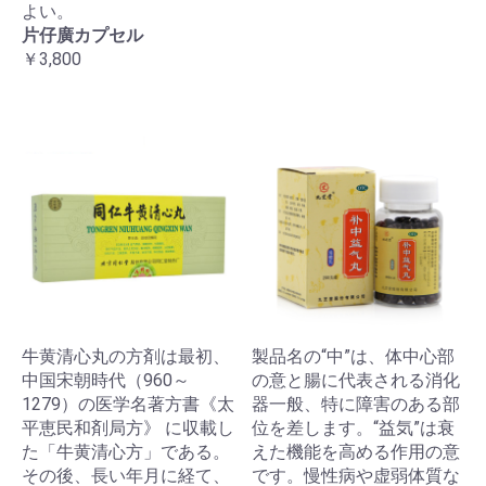
よい。
片仔廣カプセル
￥3,800
牛黄清心丸の方剤は最初、
製品名の“中”は、体中心部
中国宋朝時代（960～
の意と腸に代表される消化
1279）の医学名著方書《太
器一般、特に障害のある部
平恵民和剤局方》 に収載し
位を差します。“益気”は衰
た「牛黄清心方」である。
えた機能を高める作用の意
その後、長い年月に経て、
です。慢性病や虚弱体質な