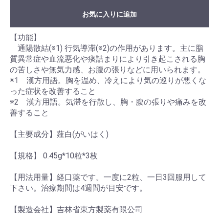
お気に入りに追加
【功能】
通陽散結(※1) 行気導滞(※2)の作用があります。主に脂
質異常症や血流悪化や痰詰まりにより引き起こされる胸
の苦しさや無気力感、お腹の張りなどに用いられます。
※1 漢方用語。胸を温め、冷えにより気の巡りが悪くな
った症状を改善すること
※2 漢方用語。気滞を行散し、胸・腹の張りや痛みを改
善すること
【主要成分】薤白(がいはく)
【規格】 0.45g*10粒*3枚
【用法用量】経口薬です。一度に2粒、一日3回服用して
下さい。治療期間は4週間が目安です。
【製造会社】吉林省東方製薬有限公司