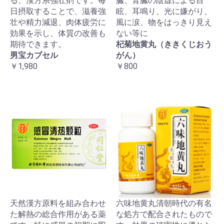
る、漢方系強壮剤です。毎
臓、腎臓の陰虚による目
日摂取することで、滋養強
眩、耳鳴り、光に嫌がり、
壮や精力減退、肉体疲労に
風に涙、物をはっきり見え
効果を示し、体質の改善も
ない等に
期待できます。
杞菊地黄丸（ききくじおう
男宝カブセル
がん）
￥1,980
￥800
天然漢方原料を組み合わせ
六味地黄丸清朝時代の有名
た解熱の総合作用がある薬
な処方で配合されたもので