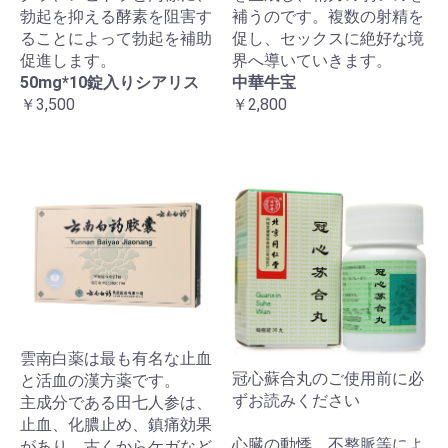
勃起を抑える酵素を阻害す
補うのです。複数の射精を
ることによって勃起を補助
促し、セックスに絶好な境
促進します。
界へ導いていきます。
50mg*10錠入りシアリス
中華牛宝
￥3,500
￥2,800
雲南白薬は最も有名な止血
冠心蘇合丸のご使用前に必
と活血の漢方薬です。
ずお読みください
主成分である田七人参は、
止血、化膿止め、鎮痛効果
心臓の動悸、不整脈等によ
があり、古くからケガなど