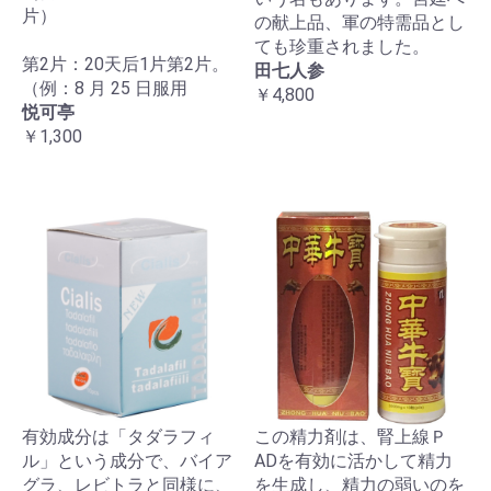
片）
の献上品、軍の特需品とし
ても珍重されました。
第2片：20天后1片第2片。
田七人参
（例：8 月 25 日服用
￥4,800
悦可亭
￥1,300
有効成分は「タダラフィ
この精力剤は、腎上線Ｐ
ル」という成分で、バイア
ADを有効に活かして精力
グラ、レビトラと同様に、
を生成し、精力の弱いのを