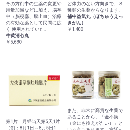
その方剤中の生薬の変更や
ど体力のない方向きで、８
用量加減などに加え、脳卒
種類の生薬からなります。
中（脳梗塞、脳出血）治療
補中益気丸（ほちゅうえっ
の有効な薬として民間に広
きがん）
く 使用されていた。
￥1,480
牛黄清心丸
￥5,680
また、非常に高貴な生薬で
あることから、「金不換
第1片：月经当天第5天1片
（金にも換えがたい）」と
（例：8月1日～8月5日1
いう名もあります。宮廷へ