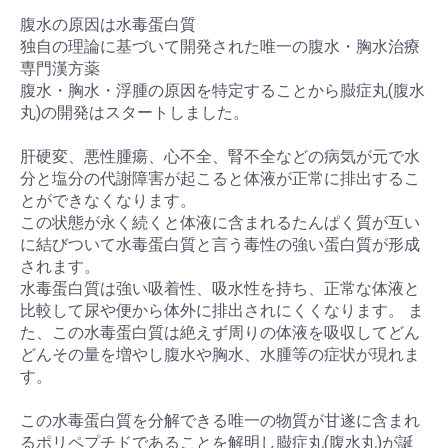
腹水の原因は水毒蛋白質
独自の理論に基づいて開発された唯一の腹水・胸水治療
専門漢方薬
腹水・胸水・浮腫の原因を特定することから臌症丸(腹水
丸)の開発はスタートしました。
肝硬変、悪性腫瘍、心不全、腎不全などの病気が元で水
分と塩分の代謝障害が起こると体液が正常に排出するこ
とができなくなります。
この状態が永く続くと体液に含まれるたんぱく質が互い
に結びついて水毒蛋白質と言う毒性の強い蛋白質が形成
されます。
水毒蛋白質は強い吸着性、吸水性を持ち、正常な体液と
比較して尿や便から体外に排出されにくくなります。 ま
た、この水毒蛋白質は絶えず周りの体液を吸収してどん
どんその量を増やし腹水や胸水、水腫等の症状が現れま
す。
この水毒蛋白質を分解できる唯一の物質が甘遂に含まれ
るポリペプチドであることを解明し臌症丸(腹水丸)が誕