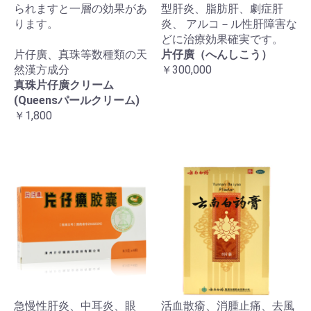
られますと一層の効果があ
型肝炎、脂肪肝、劇症肝
ります。
炎、 アルコ－ル性肝障害な
どに治療効果確実です。
片仔廣、真珠等数種類の天
片仔廣（へんしこう）
然漢方成分
￥300,000
真珠片仔廣クリーム
(Queensパールクリーム)
￥1,800
急慢性肝炎、中耳炎、眼
活血散瘉、消腫止痛、去風