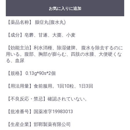
お気に入りに追加
【薬品名称】 臌症丸(腹水丸)
【成分】皂礬、甘遂、大棗、小麦
【効能主治】利水消種、除湿健脾。 腹水を除去するのに
用いる。腹部、胸部が膨らむ、四肢の水腫、大便硬くな
る、血尿
【規格】 0.13g*90s*2個
【用法用量】食前服用。1回10粒、1日3回
【不良反応・禁忌】確認されていない。
【批准番号】国薬准字19983013
【生産企業】邯鄲製薬有限公司