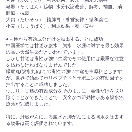
甘遂（かんすい）…利尿効果、腹水・胸水の治療
皂礬（そうばん）鉱物…水分代謝改善、解毒、補血、消
腫瘍・抗癌
大棗（たいそう）…補脾胃・養営安神・緩和薬性
小麦（しょうばく）…利尿効果・養心安神
●甘遂から有効成分だけを抽出することに成功
中国医学では甘遂が腹水、胸水、水腫に対する最も効果
の高い天然生薬だといわれています。
しかし甘遂は毒性が強い生薬でその使用には厳重な注意
を払わなければなりませんでした。
臌症丸(腹水丸)はこの毒性の強い甘遂を主原料とします
が、世界で始めてポリペプチドとサポニンの有効因子を
抽出することに成功しました。
つまり、甘遂の有効成分をそのままに、毒性だけを取り
除くことができたことで、安全かつ即効性がある腹水治
療薬が完成しました。
特に、肝臓がんによる腹水と肺がんによる胸水を除去す
る効果は高く評価されています。