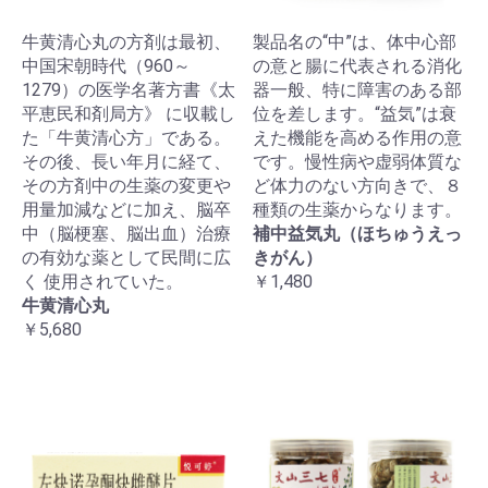
牛黄清心丸の方剤は最初、
製品名の“中”は、体中心部
中国宋朝時代（960～
の意と腸に代表される消化
1279）の医学名著方書《太
器一般、特に障害のある部
平恵民和剤局方》 に収載し
位を差します。“益気”は衰
た「牛黄清心方」である。
えた機能を高める作用の意
その後、長い年月に経て、
です。慢性病や虚弱体質な
その方剤中の生薬の変更や
ど体力のない方向きで、８
用量加減などに加え、脳卒
種類の生薬からなります。
中（脳梗塞、脳出血）治療
補中益気丸（ほちゅうえっ
の有効な薬として民間に広
きがん）
く 使用されていた。
￥1,480
牛黄清心丸
￥5,680