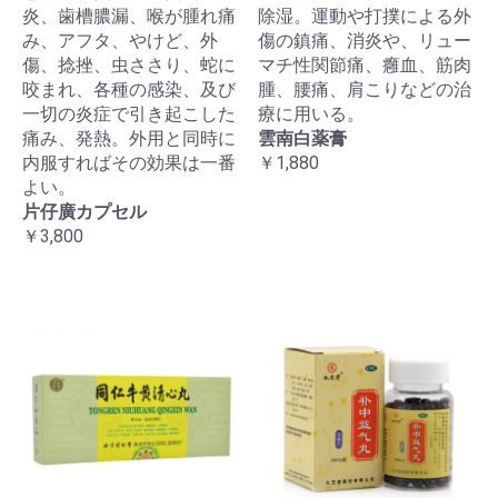
炎、歯槽膿漏、喉が腫れ痛
除湿。運動や打撲による外
み、アフタ、やけど、外
傷の鎮痛、消炎や、リュー
傷、捻挫、虫ささり、蛇に
マチ性関節痛、癰血、筋肉
咬まれ、各種の感染、及び
腫、腰痛、肩こりなどの治
一切の炎症で引き起こした
療に用いる。
痛み、発熱。外用と同時に
雲南白薬膏
内服すればその効果は一番
￥1,880
よい。
片仔廣カプセル
￥3,800