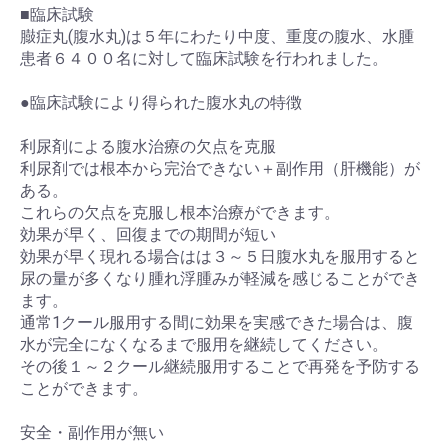
■臨床試験
臌症丸(腹水丸)は５年にわたり中度、重度の腹水、水腫
患者６４００名に対して臨床試験を行われました。
●臨床試験により得られた腹水丸の特徴
利尿剤による腹水治療の欠点を克服
利尿剤では根本から完治できない＋副作用（肝機能）が
ある。
これらの欠点を克服し根本治療ができます。
効果が早く、回復までの期間が短い
効果が早く現れる場合はは３～５日腹水丸を服用すると
尿の量が多くなり腫れ浮腫みが軽減を感じることができ
ます。
通常1クール服用する間に効果を実感できた場合は、腹
水が完全になくなるまで服用を継続してください。
その後１～２クール継続服用することで再発を予防する
ことができます。
安全・副作用が無い