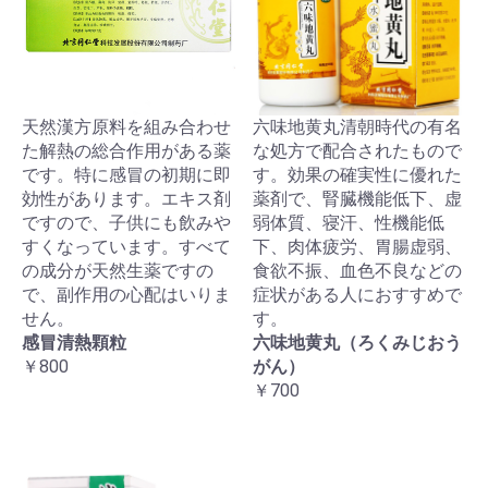
天然漢方原料を組み合わせ
六味地黄丸清朝時代の有名
た解熱の総合作用がある薬
な処方で配合されたもので
です。特に感冒の初期に即
す。効果の確実性に優れた
効性があります。エキス剤
薬剤で、腎臓機能低下、虚
ですので、子供にも飲みや
弱体質、寝汗、性機能低
すくなっています。すべて
下、肉体疲労、胃腸虚弱、
の成分が天然生薬ですの
食欲不振、血色不良などの
で、副作用の心配はいりま
症状がある人におすすめで
せん。
す。
感冒清熱顆粒
六味地黄丸（ろくみじおう
￥800
がん）
￥700