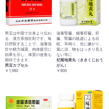
男宝は中国で古来より伝わ
滋養腎臓、補養肝臓。肝
る、漢方系強壮剤です。毎
臓、腎臓の陰虚による目
日摂取することで、滋養強
眩、耳鳴り、光に嫌がり、
壮や精力減退、肉体疲労に
風に涙、物をはっきり見え
効果を示し、体質の改善も
ない等に
期待できます。
杞菊地黄丸（ききくじおう
男宝カブセル
がん）
￥1,980
￥800