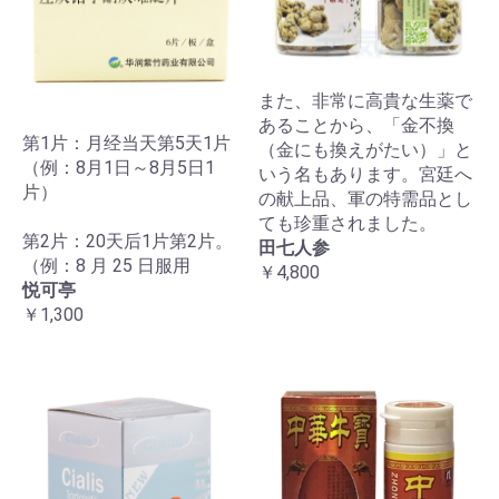
また、非常に高貴な生薬で
あることから、「金不換
第1片：月经当天第5天1片
（金にも換えがたい）」と
（例：8月1日～8月5日1
いう名もあります。宮廷へ
片）
の献上品、軍の特需品とし
ても珍重されました。
第2片：20天后1片第2片。
田七人参
（例：8 月 25 日服用
￥4,800
悦可亭
￥1,300