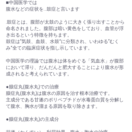
■中国医学では
腹水などの症状を…鼓症と言います
.鼓症とは、腹部が太鼓のように大きく張り出すことから
命名されました。腹部は暗い黄色をしており、血管が浮
き出るという特徴を持ちます。
鼓症は“気鼓、血鼓、水鼓”に分類され、いわゆる“むく
み”全ての臨床症状を指し示しています。
中国医学の理論では腹水は体をめぐる「気血水」が腹部
において滞り、だんだんと肥大することにより腹水が形
成されると考えられています。
●臌症丸(腹水丸)での治療
臌症丸(腹水丸)は腹水の原因を治す根本治療です。
主成分である甘遂のポリペプチドが水毒蛋白質を分解し
て腹水、胸水が溜まる原因を取り除きます。
●臌症丸(腹水丸)の主成分