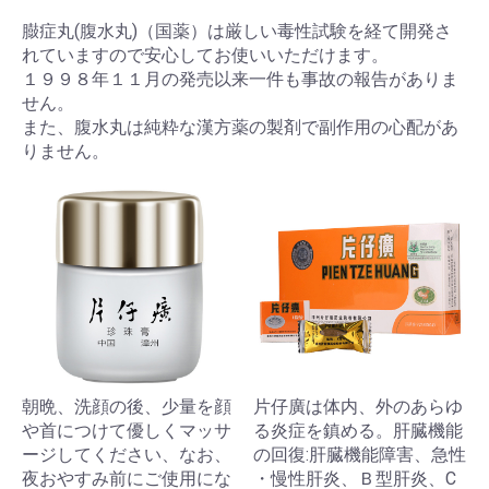
臌症丸(腹水丸)（国薬）は厳しい毒性試験を経て開発さ
れていますので安心してお使いいただけます。
１９９８年１１月の発売以来一件も事故の報告がありま
せん。
また、腹水丸は純粋な漢方薬の製剤で副作用の心配があ
りません。
朝晩、洗顔の後、少量を顔
片仔廣は体内、外のあらゆ
や首につけて優しくマッサ
る炎症を鎮める。肝臓機能
ージしてください、なお、
の回復:肝臓機能障害、急性
夜おやすみ前にご使用にな
・慢性肝炎、Ｂ型肝炎、C