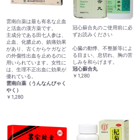
雲南白薬は最も有名な止血
冠心蘇合丸のご使用前に必
と活血の漢方薬です。
ずお読みください
主成分である田七人参は、
止血、化膿止め、鎮痛効果
心臓の動悸、不整脈等によ
があり、古くからケガなど
る目まい、息切れ、胸の苦
の外傷性出血を止めるのに
しみを和らげます。
用いられています。女性に
冠心蘇合丸
は、生理不正出血に効果が
￥1,280
優れている。
雲南白薬（うんなんびゃく
やく）
￥1,280