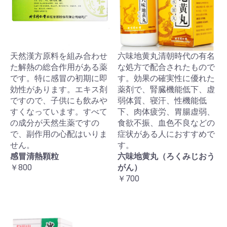
天然漢方原料を組み合わせ
六味地黄丸清朝時代の有名
た解熱の総合作用がある薬
な処方で配合されたもので
です。特に感冒の初期に即
す。効果の確実性に優れた
効性があります。エキス剤
薬剤で、腎臓機能低下、虚
ですので、子供にも飲みや
弱体質、寝汗、性機能低
すくなっています。すべて
下、肉体疲労、胃腸虚弱、
の成分が天然生薬ですの
食欲不振、血色不良などの
で、副作用の心配はいりま
症状がある人におすすめで
せん。
す。
感冒清熱顆粒
六味地黄丸（ろくみじおう
￥800
がん）
￥700