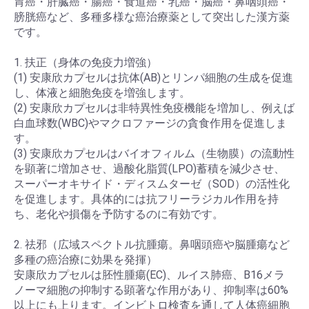
胃癌・肝臓癌・腸癌・食道癌・乳癌・脳癌・鼻咽頭癌・
膀胱癌など、多種多様な癌治療薬として突出した漢方薬
です。
1. 扶正（身体の免疫力増強）
(1) 安康欣カプセルは抗体(AB)とリンパ細胞の生成を促進
し、体液と細胞免疫を増強します。
(2) 安康欣カプセルは非特異性免疫機能を増加し、例えば
白血球数(WBC)やマクロファージの貪食作用を促進しま
す。
(3) 安康欣カプセルはバイオフィルム（生物膜）の流動性
を顕著に増加させ、過酸化脂質(LPO)蓄積を減少させ、
スーパーオキサイド・ディスムターゼ（SOD）の活性化
を促進します。具体的には抗フリーラジカル作用を持
ち、老化や損傷を予防するのに有効です。
2. 祛邪（広域スペクトル抗腫瘍。鼻咽頭癌や脳腫瘍など
多種の癌治療に効果を発揮）
安康欣カプセルは胚性腫瘍(EC)、ルイス肺癌、B16メラ
ノーマ細胞の抑制する顕著な作用があり、抑制率は60%
以上にも上ります。インビトロ検査を通して人体癌細胞