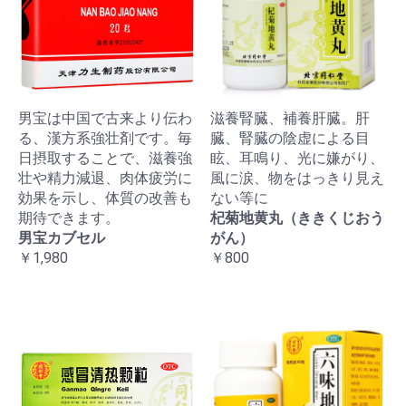
男宝は中国で古来より伝わ
滋養腎臓、補養肝臓。肝
る、漢方系強壮剤です。毎
臓、腎臓の陰虚による目
日摂取することで、滋養強
眩、耳鳴り、光に嫌がり、
壮や精力減退、肉体疲労に
風に涙、物をはっきり見え
効果を示し、体質の改善も
ない等に
期待できます。
杞菊地黄丸（ききくじおう
男宝カブセル
がん）
￥1,980
￥800