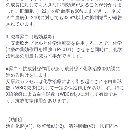
の成長に対しても大きな抑制効果があることが分かりま
した。肝細胞（H22）の延命率も60%にまで達し、ネズ
ミ白血病(L1210)に対しても33.8%以上の抑制結果が報告
されています。
3. 減毒昇白（増効減毒）
安康欣カプセルと化学治療薬を併用することで、化学
治療の薬効作用を増強（P<0.01）させると同時に、化学
治療薬の用量も減らす事ができます。
■昇白～抗放射線作用があり放射線・化学治療を順調に
進める助けをします。
安康欣カプセルは化学治療により引き起こされる白血球
数（WBC)減少に対して一定の保護作用があります。特に
X線治療による白血球数（WBC)減少に対して有効であ
り、抗放射線作用があります。
【功能】
活血化瘀(※1)、軟堅散結(※2)、清熱解毒(※3)、扶正固本