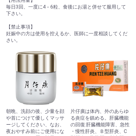
【用法用量】
毎日3回、一度に4－6粒、食後にお湯と併せて服用して
下さい。
【禁止事項】
妊娠中の方は使用を控えるか、医師に一度相談してくだ
さい。
朝晩、洗顔の後、少量を顔
片仔廣は体内、外のあらゆ
や首につけて優しくマッサ
る炎症を鎮める。肝臓機能
ージしてください、なお、
の回復:肝臓機能障害、急性
夜おやすみ前にご使用にな
・慢性肝炎、Ｂ型肝炎、C