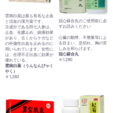
雲南白薬は最も有名な止血
冠心蘇合丸のご使用前に必
と活血の漢方薬です。
ずお読みください
主成分である田七人参は、
止血、化膿止め、鎮痛効果
心臓の動悸、不整脈等によ
があり、古くからケガなど
る目まい、息切れ、胸の苦
の外傷性出血を止めるのに
しみを和らげます。
用いられています。女性に
冠心蘇合丸
は、生理不正出血に効果が
￥1,280
優れている。
雲南白薬（うんなんびゃく
やく）
￥1,280