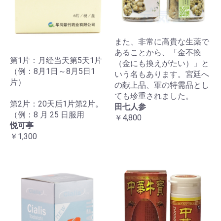
また、非常に高貴な生薬で
あることから、「金不換
第1片：月经当天第5天1片
（金にも換えがたい）」と
（例：8月1日～8月5日1
いう名もあります。宮廷へ
片）
の献上品、軍の特需品とし
ても珍重されました。
第2片：20天后1片第2片。
田七人参
（例：8 月 25 日服用
￥4,800
悦可亭
￥1,300