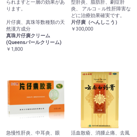
られますと一層の効果があ
型肝炎、脂肪肝、劇症肝
ります。
炎、 アルコ－ル性肝障害な
どに治療効果確実です。
片仔廣、真珠等数種類の天
片仔廣（へんしこう）
然漢方成分
￥300,000
真珠片仔廣クリーム
(Queensパールクリーム)
￥1,800
急慢性肝炎、中耳炎、眼
活血散瘉、消腫止痛、去風