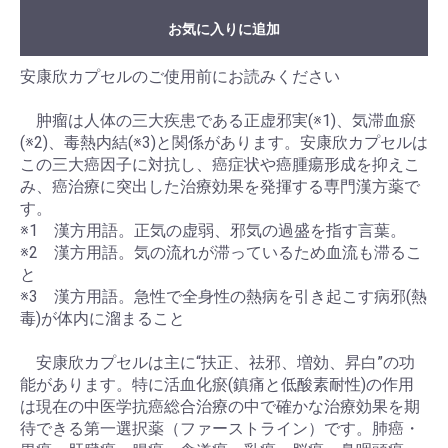
お気に入りに追加
安康欣カプセルのご使用前にお読みください
肿瘤は人体の三大疾患である正虚邪実(※1)、気滞血瘀
(※2)、毒熱内結(※3)と関係があります。安康欣カプセルは
この三大癌因子に対抗し、癌症状や癌腫瘍形成を抑えこ
み、癌治療に突出した治療効果を発揮する専門漢方薬で
す。
※1 漢方用語。正気の虚弱、邪気の過盛を指す言葉。
※2 漢方用語。気の流れが滞っているため血流も滞るこ
と
※3 漢方用語。急性で全身性の熱病を引き起こす病邪(熱
毒)が体内に溜まること
安康欣カプセルは主に“扶正、祛邪、増効、昇白”の功
能があります。特に活血化瘀(鎮痛と低酸素耐性)の作用
は現在の中医学抗癌総合治療の中で確かな治療効果を期
待できる第一選択薬（ファーストライン）です。肺癌・