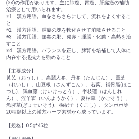
(※4)の作用があります。主に肺癌、胃癌、肝臓癌の補助
治療として用いられます。
※1 漢方用語。血をさらさらにして、流れをよくするこ
と
※2 漢方用語。腫瘍の塊を軟化させて消散させること
※3 漢方用語。熱毒の邪、発赤・腫脹・化膿・高熱を治
すこと
※4 漢方用語。バランスを正し、脾腎を培補して人体に
内在する抵抗力を強めること
【主要成分】
黃芪（おうし）、高麗人参、丹参（たんじん）、靈芝
（れいし）、山豆根（さんずこん）、若葉、補骨脂(ほこ
つし)、鶏血藤（けいけっとう）、半枝蓮（はんしれ
ん）、淫羊霍（いんようかく）、夏枯草（かごそう）、
魚腥草(ぎょせいそう)、枸杞子（くこし）、タンポポ等
20種類以上の漢方ハーブ素材から成っています。
【規格】0.5g*45粒