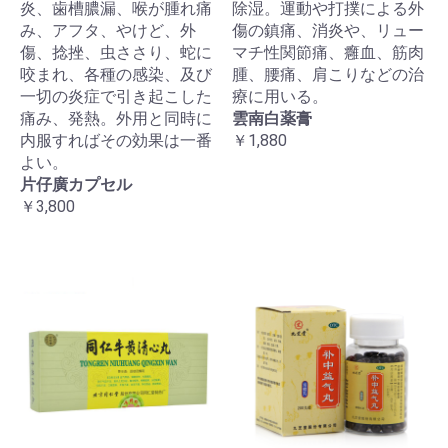
炎、歯槽膿漏、喉が腫れ痛
除湿。運動や打撲による外
み、アフタ、やけど、外
傷の鎮痛、消炎や、リュー
傷、捻挫、虫ささり、蛇に
マチ性関節痛、癰血、筋肉
咬まれ、各種の感染、及び
腫、腰痛、肩こりなどの治
一切の炎症で引き起こした
療に用いる。
痛み、発熱。外用と同時に
雲南白薬膏
内服すればその効果は一番
￥1,880
よい。
片仔廣カプセル
￥3,800