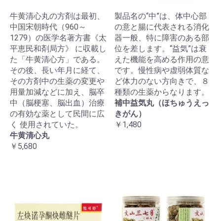
牛黄清心丸の方剤は最初、
製品名の“中”は、体中心部
中国宋朝時代（960～
の意と腸に代表される消化
1279）の医学名著方書《太
器一般、特に障害のある部
平恵民和剤局方》 に収載し
位を差します。“益気”は衰
た「牛黄清心方」である。
えた機能を高める作用の意
その後、長い年月に経て、
です。慢性病や虚弱体質な
その方剤中の生薬の変更や
ど体力のない方向きで、８
用量加減などに加え、脳卒
種類の生薬からなります。
中（脳梗塞、脳出血）治療
補中益気丸（ほちゅうえっ
の有効な薬として民間に広
きがん）
く 使用されていた。
￥1,480
牛黄清心丸
￥5,680