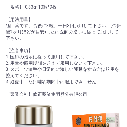
【規格】 0.33g*10粒*9枚
【用法用量】
経口薬です。食後に3粒、一日3回服用して下さい。(骨折
後2ヶ月ほどが目安)または医師の指示に従って服用して
下さい。
【注意事項】
1. 医師の指示に従って服用して下さい。
2. 用量や服用期間を超えて服用しないで下さい。
3. スポーツ選手や日常的に激しい運動をする方は服用を
控えてください。
4. 妊娠中または哺乳期間中は服用できません。
【製造会社】修正薬業集団股分有限公司