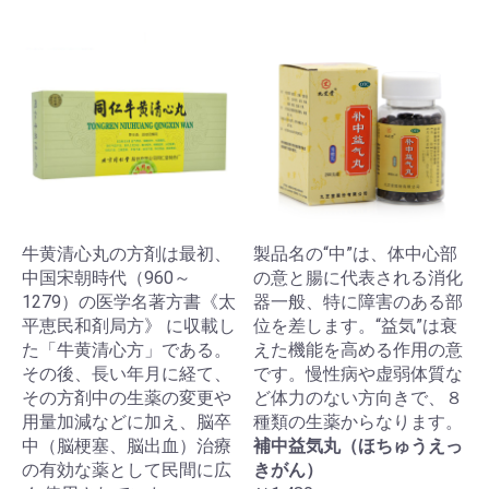
牛黄清心丸の方剤は最初、
製品名の“中”は、体中心部
中国宋朝時代（960～
の意と腸に代表される消化
1279）の医学名著方書《太
器一般、特に障害のある部
平恵民和剤局方》 に収載し
位を差します。“益気”は衰
た「牛黄清心方」である。
えた機能を高める作用の意
その後、長い年月に経て、
です。慢性病や虚弱体質な
その方剤中の生薬の変更や
ど体力のない方向きで、８
用量加減などに加え、脳卒
種類の生薬からなります。
中（脳梗塞、脳出血）治療
補中益気丸（ほちゅうえっ
の有効な薬として民間に広
きがん）