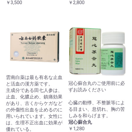
￥3,500
￥2,800
雲南白薬は最も有名な止血
冠心蘇合丸のご使用前に必
と活血の漢方薬です。
ずお読みください
主成分である田七人参は、
止血、化膿止め、鎮痛効果
心臓の動悸、不整脈等によ
があり、古くからケガなど
る目まい、息切れ、胸の苦
の外傷性出血を止めるのに
しみを和らげます。
用いられています。女性に
冠心蘇合丸
は、生理不正出血に効果が
￥1,280
優れている。