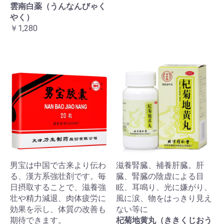
雲南白薬（うんなんびゃく
やく）
￥1,280
男宝は中国で古来より伝わ
滋養腎臓、補養肝臓。肝
る、漢方系強壮剤です。毎
臓、腎臓の陰虚による目
日摂取することで、滋養強
眩、耳鳴り、光に嫌がり、
壮や精力減退、肉体疲労に
風に涙、物をはっきり見え
効果を示し、体質の改善も
ない等に
期待できます。
杞菊地黄丸（ききくじおう