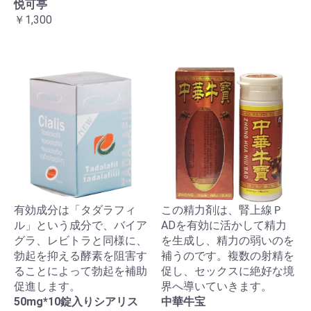
悦可亭
￥1,300
有効成分は「タダラフィ
この精力剤は、腎上線Ｐ
ル」という成分で、バイア
ADを有効に活かして精力
グラ、レビトラと同様に、
を生成し、精力の弱いのを
勃起を抑える酵素を阻害す
補うのです。複数の射精を
ることによって勃起を補助
促し、セックスに絶好な境
促進します。
界へ導いていきます。
50mg*10錠入りシアリス
中華牛宝