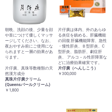
朝晩、洗顔の後、少量を顔
片仔廣は体内、外のあらゆ
や首につけて優しくマッサ
る炎症を鎮める。肝臓機能
ージしてください、なお、
の回復:肝臓機能障害、急性
夜おやすみ前にご使用にな
・慢性肝炎、Ｂ型肝炎、C
られますと一層の効果があ
型肝炎、脂肪肝、劇症肝
ります。
炎、 アルコ－ル性肝障害な
どに治療効果確実です。
片仔廣、真珠等数種類の天
片仔廣（へんしこう）
然漢方成分
￥300,000
真珠片仔廣クリーム
(Queensパールクリーム)
￥1,800