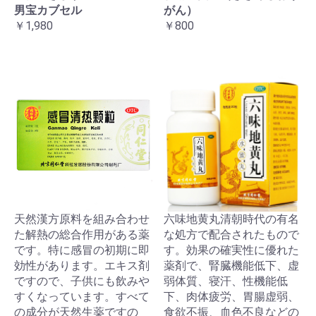
男宝カブセル
がん）
￥1,980
￥800
天然漢方原料を組み合わせ
六味地黄丸清朝時代の有名
た解熱の総合作用がある薬
な処方で配合されたもので
です。特に感冒の初期に即
す。効果の確実性に優れた
効性があります。エキス剤
薬剤で、腎臓機能低下、虚
ですので、子供にも飲みや
弱体質、寝汗、性機能低
すくなっています。すべて
下、肉体疲労、胃腸虚弱、
の成分が天然生薬ですの
食欲不振、血色不良などの