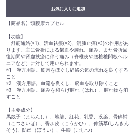
お気に入りに追加
【商品名】頸腰康カプセル
【功能】
舒筋通絡(※1)、活血祛瘀(※2)、消腫止痛(※3)の作用があ
ります。主に骨折による鬱血や腫れ、痛み、また骨折回
復期間や肾虚挟瘀に伴う痛み（脊椎炎や腰椎椎間板ヘル
ニアなど）に対して用いられます。
※1 漢方用語。筋肉をほぐし経絡の気の流れを良くする
こと
※2 漢方用語。血流を良くし、瘀血を取り除くこと
※3 漢方用語。痛みを和らげ腫れ（はれ）、腫れ物を消
すこと
【主要成分】
馬銭子（まちんし）、地龍、紅花、乳香、没薬、骨碎補
（こつさいほ）、香加皮（こうかひ）、伸筋草(しんきん
そう)、防己（ぼうい）、牛膝（ごしつ）