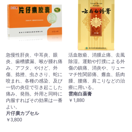
急慢性肝炎、中耳炎、眼
活血散瘉、消腫止痛、去風
炎、歯槽膿漏、喉が腫れ痛
除湿。運動や打撲による外
み、アフタ、やけど、外
傷の鎮痛、消炎や、リュー
傷、捻挫、虫ささり、蛇に
マチ性関節痛、癰血、筋肉
咬まれ、各種の感染、及び
腫、腰痛、肩こりなどの治
一切の炎症で引き起こした
療に用いる。
痛み、発熱。外用と同時に
雲南白薬膏
内服すればその効果は一番
￥1,880
よい。
片仔廣カプセル
￥3,800