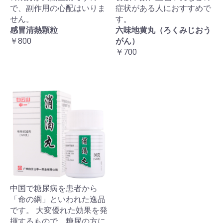
で、副作用の心配はいりま
症状がある人におすすめで
せん。
す。
感冒清熱顆粒
六味地黄丸（ろくみじおう
￥800
がん）
￥700
中国で糖尿病を患者から
「命の綱」といわれた逸品
です。 大変優れた効果を発
揮するもので、糖尿の方に