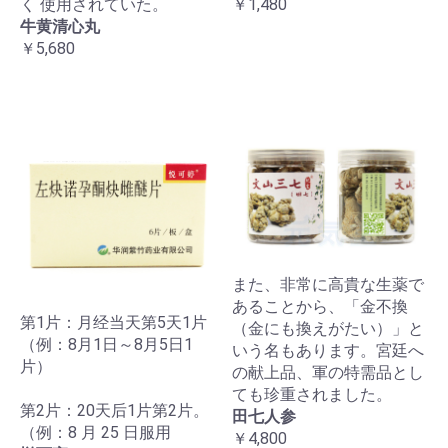
く 使用されていた。
￥1,480
牛黄清心丸
￥5,680
また、非常に高貴な生薬で
あることから、「金不換
第1片：月经当天第5天1片
（金にも換えがたい）」と
（例：8月1日～8月5日1
いう名もあります。宮廷へ
片）
の献上品、軍の特需品とし
ても珍重されました。
第2片：20天后1片第2片。
田七人参
（例：8 月 25 日服用
￥4,800