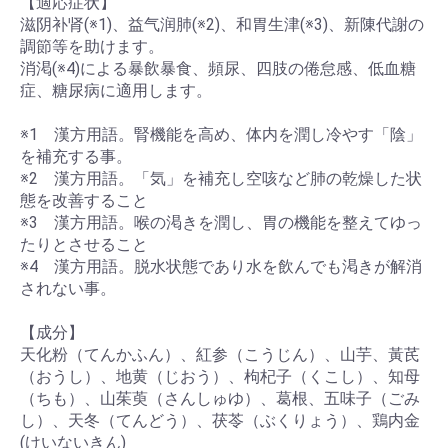
【適応症状】
滋阴补肾(※1)、益气润肺(※2)、和胃生津(※3)、新陳代謝の
調節等を助けます。
消渇(※4)による暴飲暴食、頻尿、四肢の倦怠感、低血糖
症、糖尿病に適用します。
※1 漢方用語。腎機能を高め、体内を潤し冷やす「陰」
を補充する事。
※2 漢方用語。「気」を補充し空咳など肺の乾燥した状
態を改善すること
※3 漢方用語。喉の渇きを潤し、胃の機能を整えてゆっ
たりとさせること
※4 漢方用語。脱水状態であり水を飲んでも渇きが解消
されない事。
【成分】
天化粉（てんかふん）、紅参（こうじん）、山芋、黃芪
（おうし）、地黄（じおう）、枸杞子（くこし）、知母
（ちも）、山茱萸（さんしゅゆ）、葛根、五味子（ごみ
し）、天冬（てんどう）、茯苓（ぶくりょう）、鶏内金
(けいないきん)