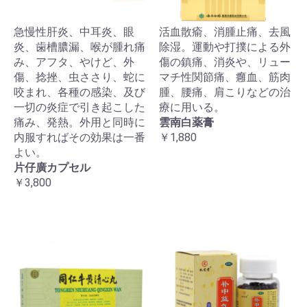
急慢性肝炎、中耳炎、眼
活血散瘉、消腫止痛、去風
炎、歯槽膿漏、喉が腫れ痛
除湿。運動や打撲による外
み、アフタ、やけど、外
傷の鎮痛、消炎や、リュー
傷、捻挫、虫ささり、蛇に
マチ性関節痛、癰血、筋肉
咬まれ、各種の感染、及び
腫、腰痛、肩こりなどの治
一切の炎症で引き起こした
療に用いる。
痛み、発熱。外用と同時に
雲南白薬膏
内服すればその効果は一番
￥1,880
よい。
片仔廣カプセル
￥3,800