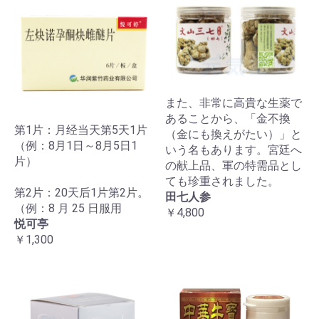
また、非常に高貴な生薬で
あることから、「金不換
第1片：月经当天第5天1片
（金にも換えがたい）」と
（例：8月1日～8月5日1
いう名もあります。宮廷へ
片）
の献上品、軍の特需品とし
ても珍重されました。
第2片：20天后1片第2片。
田七人参
（例：8 月 25 日服用
￥4,800
悦可亭
￥1,300