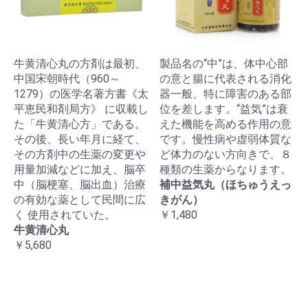
牛黄清心丸の方剤は最初、
製品名の“中”は、体中心部
中国宋朝時代（960～
の意と腸に代表される消化
1279）の医学名著方書《太
器一般、特に障害のある部
平恵民和剤局方》 に収載し
位を差します。“益気”は衰
た「牛黄清心方」である。
えた機能を高める作用の意
その後、長い年月に経て、
です。慢性病や虚弱体質な
その方剤中の生薬の変更や
ど体力のない方向きで、８
用量加減などに加え、脳卒
種類の生薬からなります。
中（脳梗塞、脳出血）治療
補中益気丸（ほちゅうえっ
の有効な薬として民間に広
きがん）
く 使用されていた。
￥1,480
牛黄清心丸
￥5,680