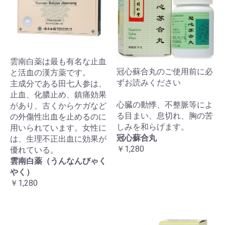
雲南白薬は最も有名な止血
冠心蘇合丸のご使用前に必
と活血の漢方薬です。
ずお読みください
主成分である田七人参は、
止血、化膿止め、鎮痛効果
心臓の動悸、不整脈等によ
があり、古くからケガなど
る目まい、息切れ、胸の苦
の外傷性出血を止めるのに
しみを和らげます。
用いられています。女性に
冠心蘇合丸
は、生理不正出血に効果が
￥1,280
優れている。
雲南白薬（うんなんびゃく
やく）
￥1,280