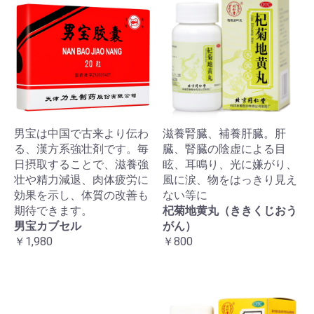
男宝は中国で古来より伝わ
滋養腎臓、補養肝臓。肝
る、漢方系強壮剤です。毎
臓、腎臓の陰虚による目
日摂取することで、滋養強
眩、耳鳴り、光に嫌がり、
壮や精力減退、肉体疲労に
風に涙、物をはっきり見え
効果を示し、体質の改善も
ない等に
期待できます。
杞菊地黄丸（ききくじおう
男宝カブセル
がん）
￥1,980
￥800