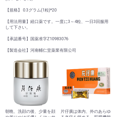
【規格】 0.3グラム(1粒)*20
【用法用量】経口薬です。一度に3～4粒、一日3回服用
して下さい。
【承認番号】国薬准字Z10983076
【製造会社】河南輔仁堂薬業有限公司
朝晩、洗顔の後、少量を顔
片仔廣は体内、外のあらゆ