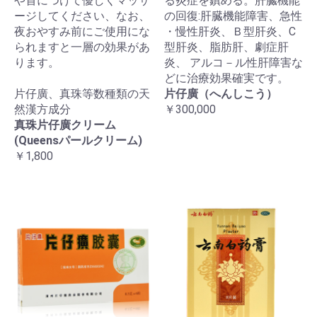
や首につけて優しくマッサ
る炎症を鎮める。肝臓機能
ージしてください、なお、
の回復:肝臓機能障害、急性
夜おやすみ前にご使用にな
・慢性肝炎、Ｂ型肝炎、C
られますと一層の効果があ
型肝炎、脂肪肝、劇症肝
ります。
炎、 アルコ－ル性肝障害な
どに治療効果確実です。
片仔廣、真珠等数種類の天
片仔廣（へんしこう）
然漢方成分
￥300,000
真珠片仔廣クリーム
(Queensパールクリーム)
￥1,800