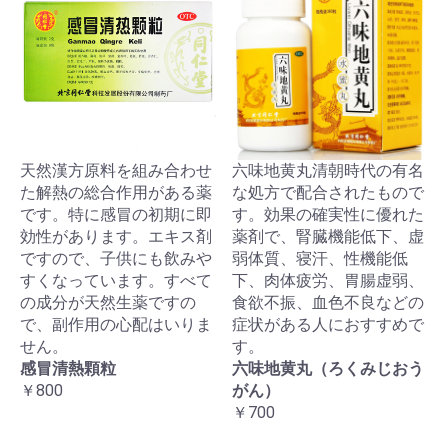
天然漢方原料を組み合わせ
六味地黄丸清朝時代の有名
た解熱の総合作用がある薬
な処方で配合されたもので
です。特に感冒の初期に即
す。効果の確実性に優れた
効性があります。エキス剤
薬剤で、腎臓機能低下、虚
ですので、子供にも飲みや
弱体質、寝汗、性機能低
すくなっています。すべて
下、肉体疲労、胃腸虚弱、
の成分が天然生薬ですの
食欲不振、血色不良などの
で、副作用の心配はいりま
症状がある人におすすめで
せん。
す。
感冒清熱顆粒
六味地黄丸（ろくみじおう
￥800
がん）
￥700