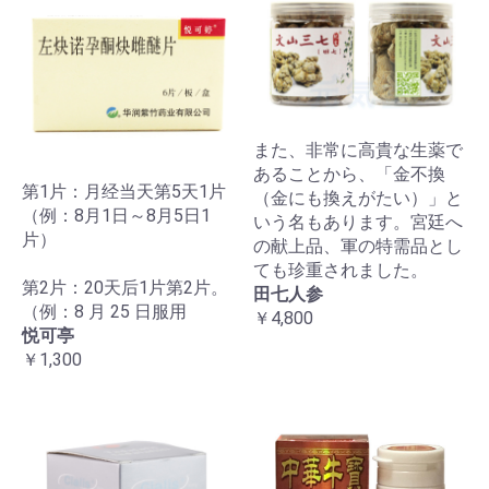
また、非常に高貴な生薬で
あることから、「金不換
第1片：月经当天第5天1片
（金にも換えがたい）」と
（例：8月1日～8月5日1
いう名もあります。宮廷へ
片）
の献上品、軍の特需品とし
ても珍重されました。
第2片：20天后1片第2片。
田七人参
（例：8 月 25 日服用
￥4,800
悦可亭
￥1,300