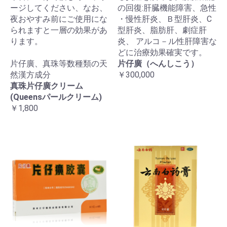
ージしてください、なお、
の回復:肝臓機能障害、急性
夜おやすみ前にご使用にな
・慢性肝炎、Ｂ型肝炎、C
られますと一層の効果があ
型肝炎、脂肪肝、劇症肝
ります。
炎、 アルコ－ル性肝障害な
どに治療効果確実です。
片仔廣、真珠等数種類の天
片仔廣（へんしこう）
然漢方成分
￥300,000
真珠片仔廣クリーム
(Queensパールクリーム)
￥1,800