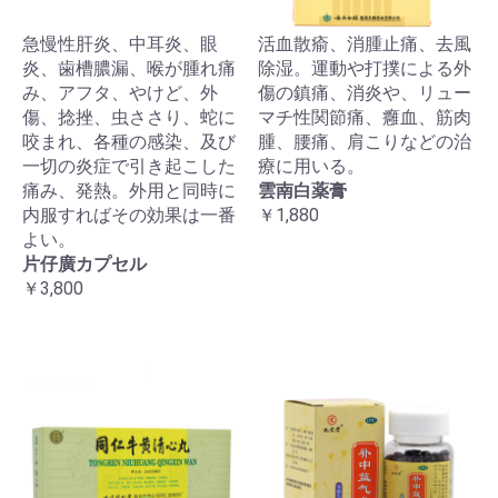
急慢性肝炎、中耳炎、眼
活血散瘉、消腫止痛、去風
炎、歯槽膿漏、喉が腫れ痛
除湿。運動や打撲による外
み、アフタ、やけど、外
傷の鎮痛、消炎や、リュー
傷、捻挫、虫ささり、蛇に
マチ性関節痛、癰血、筋肉
咬まれ、各種の感染、及び
腫、腰痛、肩こりなどの治
一切の炎症で引き起こした
療に用いる。
痛み、発熱。外用と同時に
雲南白薬膏
内服すればその効果は一番
￥1,880
よい。
片仔廣カプセル
￥3,800