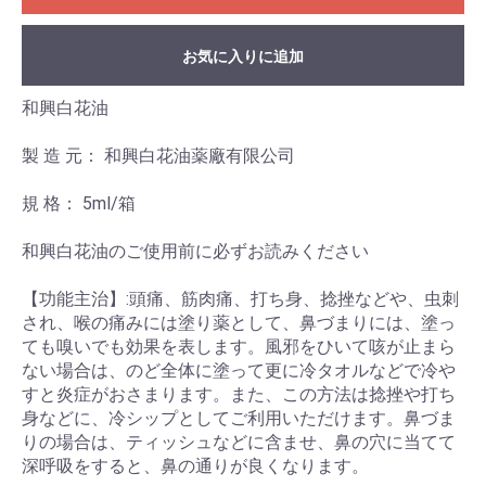
お気に入りに追加
和興白花油
製 造 元： 和興白花油薬廠有限公司
規 格： 5ml/箱
和興白花油のご使用前に必ずお読みください
【功能主治】:頭痛、筋肉痛、打ち身、捻挫などや、虫刺
され、喉の痛みには塗り薬として、鼻づまりには、塗っ
ても嗅いでも効果を表します。風邪をひいて咳が止まら
ない場合は、のど全体に塗って更に冷タオルなどで冷や
すと炎症がおさまります。また、この方法は捻挫や打ち
身などに、冷シップとしてご利用いただけます。鼻づま
りの場合は、ティッシュなどに含ませ、鼻の穴に当てて
深呼吸をすると、鼻の通りが良くなります。