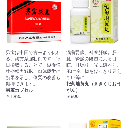
男宝は中国で古来より伝わ
滋養腎臓、補養肝臓。肝
る、漢方系強壮剤です。毎
臓、腎臓の陰虚による目
日摂取することで、滋養強
眩、耳鳴り、光に嫌がり、
壮や精力減退、肉体疲労に
風に涙、物をはっきり見え
効果を示し、体質の改善も
ない等に
期待できます。
杞菊地黄丸（ききくじおう
男宝カブセル
がん）
￥1,980
￥800