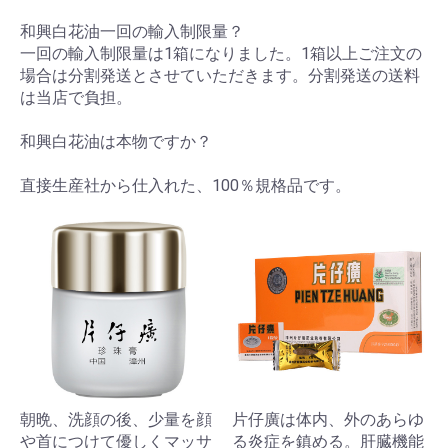
和興白花油一回の輸入制限量？
一回の輸入制限量は1箱になりました。1箱以上ご注文の
場合は分割発送とさせていただきます。分割発送の送料
は当店で負担。
和興白花油は本物ですか？
直接生産社から仕入れた、100％規格品です。
朝晩、洗顔の後、少量を顔
片仔廣は体内、外のあらゆ
や首につけて優しくマッサ
る炎症を鎮める。肝臓機能