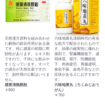
天然漢方原料を組み合わせ
六味地黄丸清朝時代の有名
た解熱の総合作用がある薬
な処方で配合されたもので
です。特に感冒の初期に即
す。効果の確実性に優れた
効性があります。エキス剤
薬剤で、腎臓機能低下、虚
ですので、子供にも飲みや
弱体質、寝汗、性機能低
すくなっています。すべて
下、肉体疲労、胃腸虚弱、
の成分が天然生薬ですの
食欲不振、血色不良などの
で、副作用の心配はいりま
症状がある人におすすめで
せん。
す。
感冒清熱顆粒
六味地黄丸（ろくみじおう
￥800
がん）
￥700