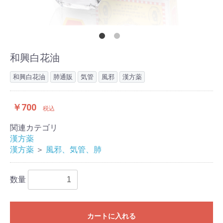
和興白花油
和興白花油
肺通販
気管
風邪
漢方薬
￥700
税込
関連カテゴリ
漢方薬
漢方薬
＞
風邪、気管、肺
数量
カートに入れる