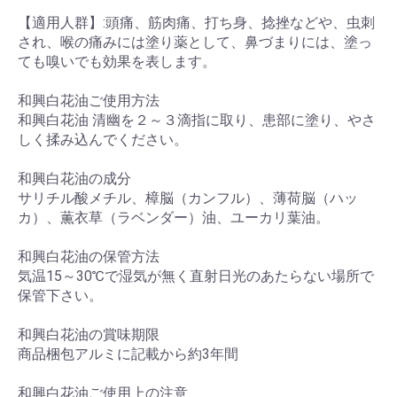
【適用人群】:頭痛、筋肉痛、打ち身、捻挫などや、虫刺
され、喉の痛みには塗り薬として、鼻づまりには、塗っ
ても嗅いでも効果を表します。
和興白花油ご使用方法
和興白花油 清幽を２～３滴指に取り、患部に塗り、やさ
しく揉み込んでください。
和興白花油の成分
サリチル酸メチル、樟脳（カンフル）、薄荷脳（ハッ
カ）、薫衣草（ラベンダー）油、ユーカリ葉油。
和興白花油の保管方法
気温15～30℃で湿気が無く直射日光のあたらない場所で
保管下さい。
和興白花油の賞味期限
商品梱包アルミに記載から約3年間
和興白花油ご使用上の注意