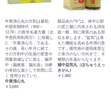
牛黄清心丸の方剤は最初、
製品名の“中”は、体中心部
中国宋朝時代（960～
の意と腸に代表される消化
1279）の医学名著方書《太
器一般、特に障害のある部
平恵民和剤局方》 に収載し
位を差します。“益気”は衰
た「牛黄清心方」である。
えた機能を高める作用の意
その後、長い年月に経て、
です。慢性病や虚弱体質な
その方剤中の生薬の変更や
ど体力のない方向きで、８
用量加減などに加え、脳卒
種類の生薬からなります。
中（脳梗塞、脳出血）治療
補中益気丸（ほちゅうえっ
の有効な薬として民間に広
きがん）
く 使用されていた。
￥1,480
牛黄清心丸
￥5,680