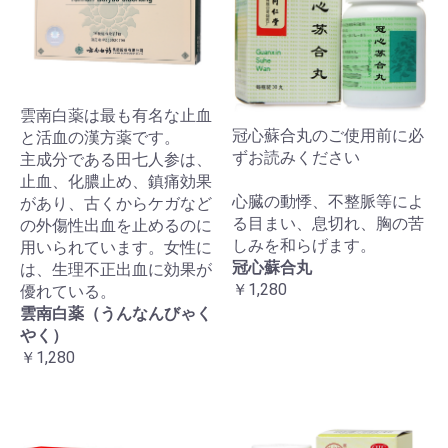
雲南白薬は最も有名な止血
冠心蘇合丸のご使用前に必
と活血の漢方薬です。
ずお読みください
主成分である田七人参は、
止血、化膿止め、鎮痛効果
心臓の動悸、不整脈等によ
があり、古くからケガなど
る目まい、息切れ、胸の苦
の外傷性出血を止めるのに
しみを和らげます。
用いられています。女性に
冠心蘇合丸
は、生理不正出血に効果が
￥1,280
優れている。
雲南白薬（うんなんびゃく
やく）
￥1,280