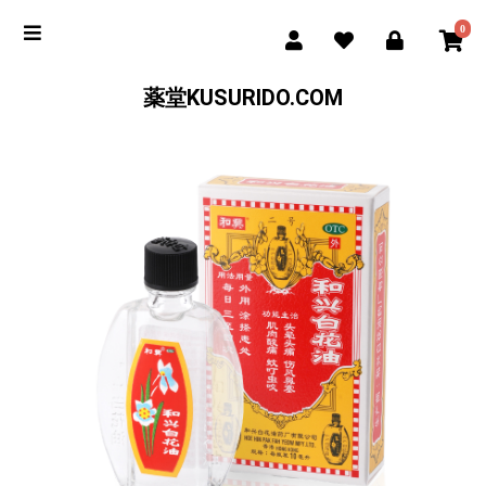
0
薬堂KUSURIDO.COM