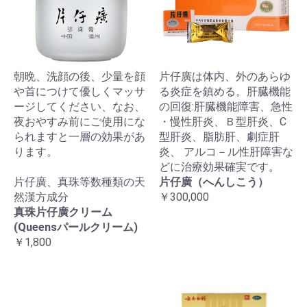
朝晩、洗顔の後、少量を顔
片仔廣は体内、外のあらゆ
や首につけて優しくマッサ
る炎症を鎮める。肝臓機能
ージしてください、なお、
の回復:肝臓機能障害、急性
夜おやすみ前にご使用にな
・慢性肝炎、Ｂ型肝炎、C
られますと一層の効果があ
型肝炎、脂肪肝、劇症肝
ります。
炎、 アルコ－ル性肝障害な
どに治療効果確実です。
片仔廣、真珠等数種類の天
片仔廣（へんしこう）
然漢方成分
￥300,000
真珠片仔廣クリーム
(Queensパールクリーム)
￥1,800