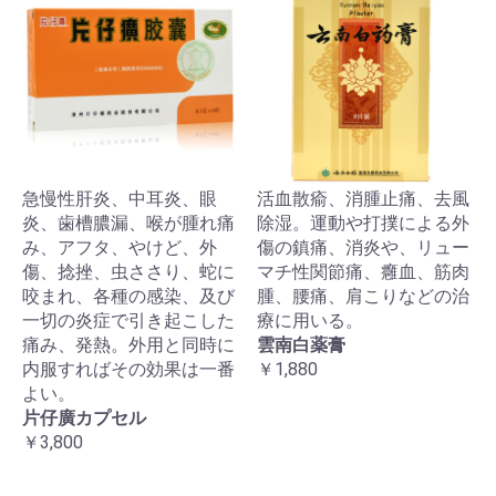
急慢性肝炎、中耳炎、眼
活血散瘉、消腫止痛、去風
炎、歯槽膿漏、喉が腫れ痛
除湿。運動や打撲による外
み、アフタ、やけど、外
傷の鎮痛、消炎や、リュー
傷、捻挫、虫ささり、蛇に
マチ性関節痛、癰血、筋肉
咬まれ、各種の感染、及び
腫、腰痛、肩こりなどの治
一切の炎症で引き起こした
療に用いる。
痛み、発熱。外用と同時に
雲南白薬膏
内服すればその効果は一番
￥1,880
よい。
片仔廣カプセル
￥3,800