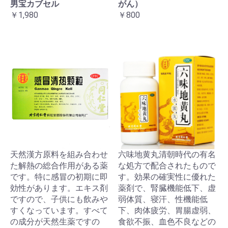
男宝カブセル
がん）
￥1,980
￥800
天然漢方原料を組み合わせ
六味地黄丸清朝時代の有名
た解熱の総合作用がある薬
な処方で配合されたもので
です。特に感冒の初期に即
す。効果の確実性に優れた
効性があります。エキス剤
薬剤で、腎臓機能低下、虚
ですので、子供にも飲みや
弱体質、寝汗、性機能低
すくなっています。すべて
下、肉体疲労、胃腸虚弱、
の成分が天然生薬ですの
食欲不振、血色不良などの