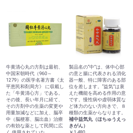
牛黄清心丸の方剤は最初、
製品名の“中”は、体中心部
中国宋朝時代（960～
の意と腸に代表される消化
1279）の医学名著方書《太
器一般、特に障害のある部
平恵民和剤局方》 に収載し
位を差します。“益気”は衰
た「牛黄清心方」である。
えた機能を高める作用の意
その後、長い年月に経て、
です。慢性病や虚弱体質な
その方剤中の生薬の変更や
ど体力のない方向きで、８
用量加減などに加え、脳卒
種類の生薬からなります。
中（脳梗塞、脳出血）治療
補中益気丸（ほちゅうえっ
の有効な薬として民間に広
きがん）
く 使用されていた。
￥1,480