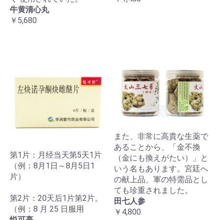
牛黄清心丸
￥5,680
また、非常に高貴な生薬で
あることから、「金不換
第1片：月经当天第5天1片
（金にも換えがたい）」と
（例：8月1日～8月5日1
いう名もあります。宮廷へ
片）
の献上品、軍の特需品とし
ても珍重されました。
第2片：20天后1片第2片。
田七人参
（例：8 月 25 日服用
￥4,800
悦可亭