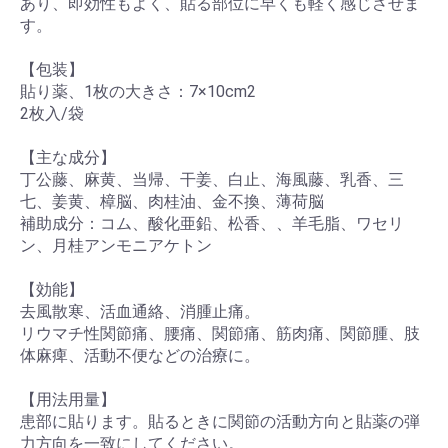
あり、即効性もよく、貼る部位に早くも軽く感じさせま
す。
【包装】
貼り薬、1枚の大きさ：7×10cm2
2枚入/袋
【主な成分】
丁公藤、麻黄、当帰、干姜、白止、海風藤、乳香、三
七、姜黄、樟脳、肉桂油、金不換、薄荷脳
補助成分：コム、酸化亜鉛、松香、、羊毛脂、ワセリ
ン、月桂アンモニアケトン
【効能】
去風散寒、活血通絡、消腫止痛。
リウマチ性関節痛、腰痛、関節痛、筋肉痛、関節腫、肢
体麻痺、活動不便などの治療に。
【用法用量】
患部に貼ります。貼るときに関節の活動方向と貼薬の弾
力方向を一致にしてください。