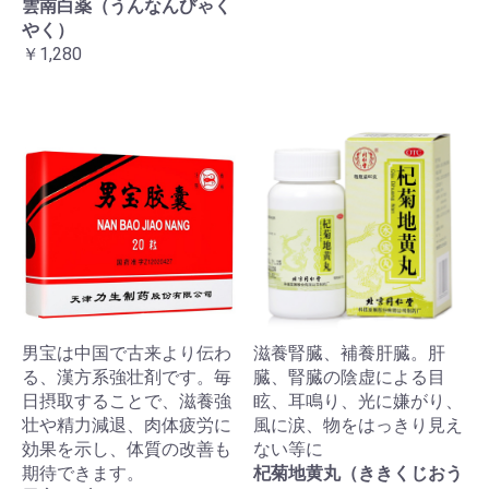
雲南白薬（うんなんびゃく
やく）
￥1,280
男宝は中国で古来より伝わ
滋養腎臓、補養肝臓。肝
る、漢方系強壮剤です。毎
臓、腎臓の陰虚による目
日摂取することで、滋養強
眩、耳鳴り、光に嫌がり、
壮や精力減退、肉体疲労に
風に涙、物をはっきり見え
効果を示し、体質の改善も
ない等に
期待できます。
杞菊地黄丸（ききくじおう