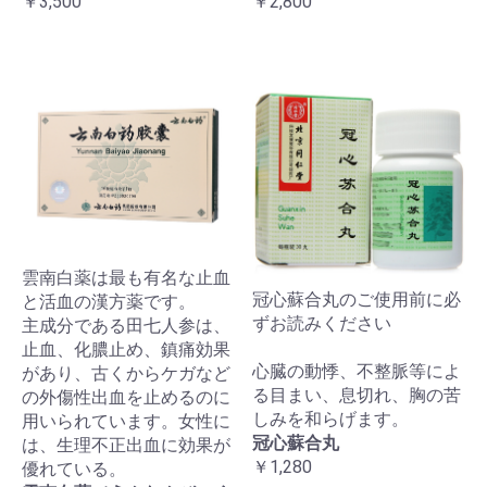
￥3,500
￥2,800
雲南白薬は最も有名な止血
冠心蘇合丸のご使用前に必
と活血の漢方薬です。
ずお読みください
主成分である田七人参は、
止血、化膿止め、鎮痛効果
心臓の動悸、不整脈等によ
があり、古くからケガなど
る目まい、息切れ、胸の苦
の外傷性出血を止めるのに
しみを和らげます。
用いられています。女性に
冠心蘇合丸
は、生理不正出血に効果が
￥1,280
優れている。