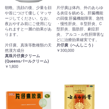
朝晩、洗顔の後、少量を顔
片仔廣は体内、外のあらゆ
や首につけて優しくマッサ
る炎症を鎮める。肝臓機能
ージしてください、なお、
の回復:肝臓機能障害、急性
夜おやすみ前にご使用にな
・慢性肝炎、Ｂ型肝炎、C
られますと一層の効果があ
型肝炎、脂肪肝、劇症肝
ります。
炎、 アルコ－ル性肝障害な
どに治療効果確実です。
片仔廣、真珠等数種類の天
片仔廣（へんしこう）
然漢方成分
￥300,000
真珠片仔廣クリーム
(Queensパールクリーム)
￥1,800