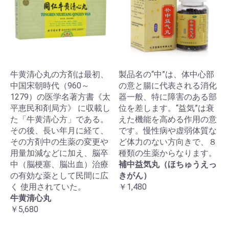
牛黄清心丸の方剤は最初、
製品名の“中”は、体中心部
中国宋朝時代（960～
の意と腸に代表される消化
1279）の医学名著方書《太
器一般、特に障害のある部
平恵民和剤局方》 に収載し
位を差します。“益気”は衰
た「牛黄清心方」である。
えた機能を高める作用の意
その後、長い年月に経て、
です。慢性病や虚弱体質な
その方剤中の生薬の変更や
ど体力のない方向きで、８
用量加減などに加え、脳卒
種類の生薬からなります。
中（脳梗塞、脳出血）治療
補中益気丸（ほちゅうえっ
の有効な薬として民間に広
きがん）
く 使用されていた。
￥1,480
牛黄清心丸
￥5,680