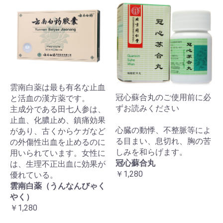
雲南白薬は最も有名な止血
冠心蘇合丸のご使用前に必
と活血の漢方薬です。
ずお読みください
主成分である田七人参は、
止血、化膿止め、鎮痛効果
心臓の動悸、不整脈等によ
があり、古くからケガなど
る目まい、息切れ、胸の苦
の外傷性出血を止めるのに
しみを和らげます。
用いられています。女性に
冠心蘇合丸
は、生理不正出血に効果が
￥1,280
優れている。
雲南白薬（うんなんびゃく
やく）
￥1,280