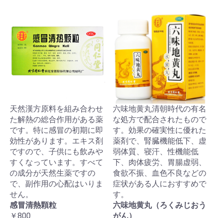
天然漢方原料を組み合わせ
六味地黄丸清朝時代の有名
た解熱の総合作用がある薬
な処方で配合されたもので
です。特に感冒の初期に即
す。効果の確実性に優れた
効性があります。エキス剤
薬剤で、腎臓機能低下、虚
ですので、子供にも飲みや
弱体質、寝汗、性機能低
すくなっています。すべて
下、肉体疲労、胃腸虚弱、
の成分が天然生薬ですの
食欲不振、血色不良などの
で、副作用の心配はいりま
症状がある人におすすめで
せん。
す。
感冒清熱顆粒
六味地黄丸（ろくみじおう
￥800
がん）