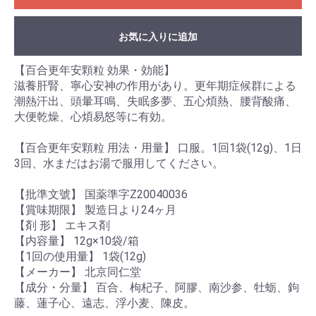
お気に入りに追加
【百合更年安顆粒 効果・効能】
滋養肝腎、寧心安神の作用があり。更年期症候群による
潮熱汗出、頭暈耳鳴、失眠多夢、五心煩熱、腰背酸痛、
大便乾燥、心煩易怒等に有効。
【百合更年安顆粒 用法・用量】 口服。1回1袋(12g)、1日
3回、水まだはお湯で服用してください。
【批準文號】 国薬準字Z20040036
【賞味期限】 製造日より24ヶ月
【剤 形】 エキス剤
【内容量】 12g×10袋/箱
【1回の使用量】 1袋(12g)
【メーカー】 北京同仁堂
【成分・分量】 百合、枸杞子、阿膠、南沙参、牡蛎、鉤
藤、蓮子心、遠志、浮小麦、陳皮。