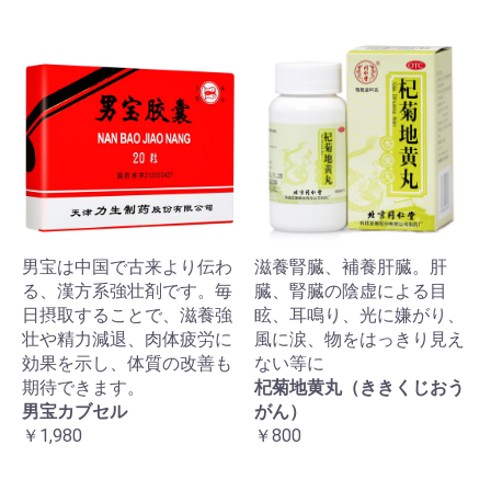
男宝は中国で古来より伝わ
滋養腎臓、補養肝臓。肝
る、漢方系強壮剤です。毎
臓、腎臓の陰虚による目
日摂取することで、滋養強
眩、耳鳴り、光に嫌がり、
壮や精力減退、肉体疲労に
風に涙、物をはっきり見え
効果を示し、体質の改善も
ない等に
期待できます。
杞菊地黄丸（ききくじおう
男宝カブセル
がん）
￥1,980
￥800