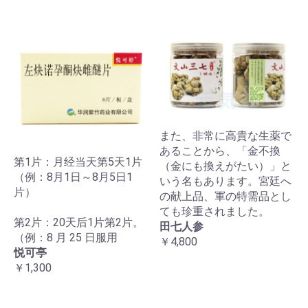
また、非常に高貴な生薬で
あることから、「金不換
第1片：月经当天第5天1片
（金にも換えがたい）」と
（例：8月1日～8月5日1
いう名もあります。宮廷へ
片）
の献上品、軍の特需品とし
ても珍重されました。
第2片：20天后1片第2片。
田七人参
（例：8 月 25 日服用
￥4,800
悦可亭
￥1,300