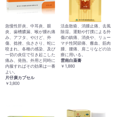
急慢性肝炎、中耳炎、眼
活血散瘉、消腫止痛、去風
炎、歯槽膿漏、喉が腫れ痛
除湿。運動や打撲による外
み、アフタ、やけど、外
傷の鎮痛、消炎や、リュー
傷、捻挫、虫ささり、蛇に
マチ性関節痛、癰血、筋肉
咬まれ、各種の感染、及び
腫、腰痛、肩こりなどの治
一切の炎症で引き起こした
療に用いる。
痛み、発熱。外用と同時に
雲南白薬膏
内服すればその効果は一番
￥1,880
よい。
片仔廣カプセル
￥3,800