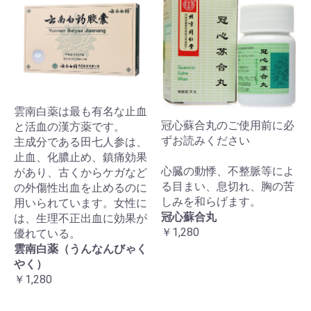
雲南白薬は最も有名な止血
冠心蘇合丸のご使用前に必
と活血の漢方薬です。
ずお読みください
主成分である田七人参は、
止血、化膿止め、鎮痛効果
心臓の動悸、不整脈等によ
があり、古くからケガなど
る目まい、息切れ、胸の苦
の外傷性出血を止めるのに
しみを和らげます。
用いられています。女性に
冠心蘇合丸
は、生理不正出血に効果が
￥1,280
優れている。
雲南白薬（うんなんびゃく
やく）
￥1,280