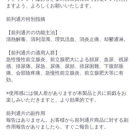
ますよう、よろしくお願いいたします。
前列通片特別指摘
【前列通片の功能主治】:
清熱解毒、清利湿濁、理気活血、消炎止痛、却鬱通淋。
【前列通片の適用人群】:
急性慢性前立腺炎、前立腺肥大による頻尿、血尿、残尿
感、排尿痛。尿急、尿痛、尿頻、排尿困難、下腹部脹
痛、会部陰疼痛、急慢性前立腺炎、前立腺肥大等に有
効。
※使用感には個人差がありますが本製品と共に前戯をお
楽しみいただきますと、より効果的です。
前列通片の副作用
報告はありません。お客様から前列通片商品に対する副
作用報告がありましたら、すぐご報告します。