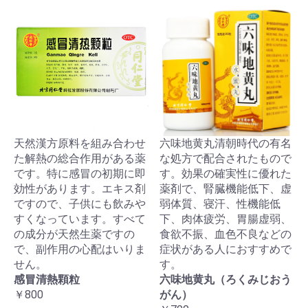
天然漢方原料を組み合わせ
六味地黄丸清朝時代の有名
た解熱の総合作用がある薬
な処方で配合されたもので
です。特に感冒の初期に即
す。効果の確実性に優れた
効性があります。エキス剤
薬剤で、腎臓機能低下、虚
ですので、子供にも飲みや
弱体質、寝汗、性機能低
すくなっています。すべて
下、肉体疲労、胃腸虚弱、
の成分が天然生薬ですの
食欲不振、血色不良などの
で、副作用の心配はいりま
症状がある人におすすめで
せん。
す。
感冒清熱顆粒
六味地黄丸（ろくみじおう
￥800
がん）