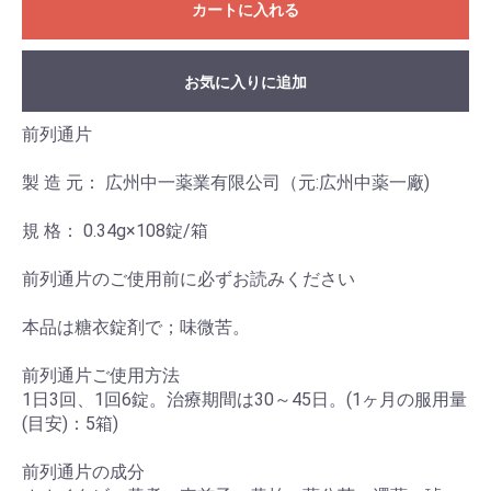
カートに入れる
お気に入りに追加
前列通片
製 造 元： 広州中一薬業有限公司（元:広州中薬一廠)
規 格： 0.34g×108錠/箱
前列通片のご使用前に必ずお読みください
本品は糖衣錠剤で；味微苦。
前列通片ご使用方法
1日3回、1回6錠。治療期間は30～45日。(1ヶ月の服用量
(目安)：5箱)
前列通片の成分