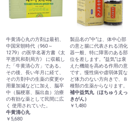
牛黄清心丸の方剤は最初、
製品名の“中”は、体中心部
中国宋朝時代（960～
の意と腸に代表される消化
1279）の医学名著方書《太
器一般、特に障害のある部
平恵民和剤局方》 に収載し
位を差します。“益気”は衰
た「牛黄清心方」である。
えた機能を高める作用の意
その後、長い年月に経て、
です。慢性病や虚弱体質な
その方剤中の生薬の変更や
ど体力のない方向きで、８
用量加減などに加え、脳卒
種類の生薬からなります。
中（脳梗塞、脳出血）治療
補中益気丸（ほちゅうえっ
の有効な薬として民間に広
きがん）
く 使用されていた。
￥1,480
牛黄清心丸
￥5,680