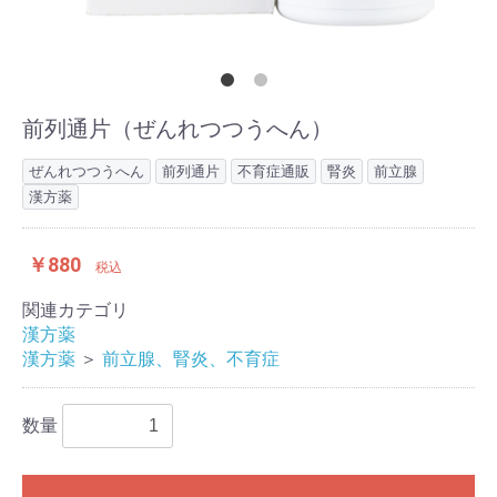
前列通片（ぜんれつつうへん）
ぜんれつつうへん
前列通片
不育症通販
腎炎
前立腺
漢方薬
￥880
税込
関連カテゴリ
漢方薬
漢方薬
＞
前立腺、腎炎、不育症
数量