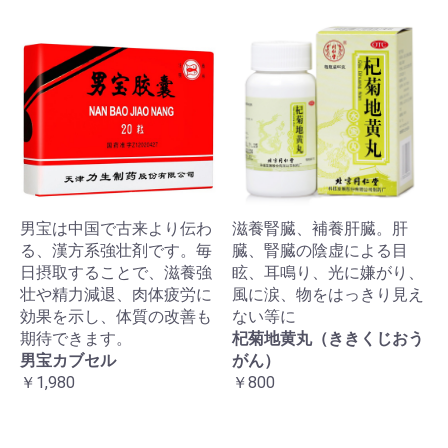
男宝は中国で古来より伝わ
滋養腎臓、補養肝臓。肝
る、漢方系強壮剤です。毎
臓、腎臓の陰虚による目
日摂取することで、滋養強
眩、耳鳴り、光に嫌がり、
壮や精力減退、肉体疲労に
風に涙、物をはっきり見え
効果を示し、体質の改善も
ない等に
期待できます。
杞菊地黄丸（ききくじおう
男宝カブセル
がん）
￥1,980
￥800