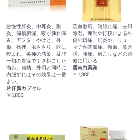
急慢性肝炎、中耳炎、眼
活血散瘉、消腫止痛、去風
炎、歯槽膿漏、喉が腫れ痛
除湿。運動や打撲による外
み、アフタ、やけど、外
傷の鎮痛、消炎や、リュー
傷、捻挫、虫ささり、蛇に
マチ性関節痛、癰血、筋肉
咬まれ、各種の感染、及び
腫、腰痛、肩こりなどの治
一切の炎症で引き起こした
療に用いる。
痛み、発熱。外用と同時に
雲南白薬膏
内服すればその効果は一番
￥1,880
よい。
片仔廣カプセル
￥3,800