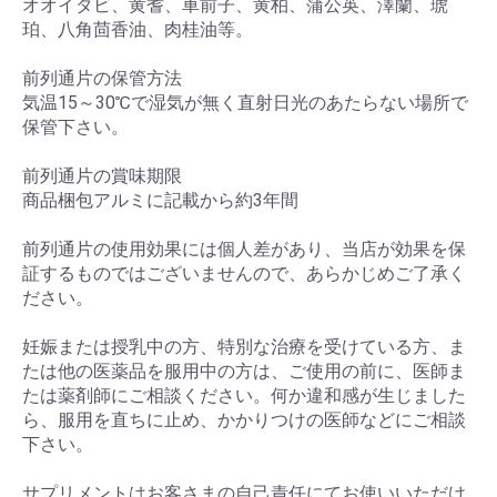
オオイタビ、黄耆、車前子、黄柏、蒲公英、澤蘭、琥
珀、八角茴香油、肉桂油等。
前列通片の保管方法
気温15～30℃で湿気が無く直射日光のあたらない場所で
保管下さい。
前列通片の賞味期限
商品梱包アルミに記載から約3年間
前列通片の使用効果には個人差があり、当店が効果を保
証するものではございませんので、あらかじめご了承く
ださい。
妊娠または授乳中の方、特別な治療を受けている方、ま
たは他の医薬品を服用中の方は、ご使用の前に、医師ま
たは薬剤師にご相談ください。何か違和感が生じました
ら、服用を直ちに止め、かかりつけの医師などにご相談
下さい。
サプリメントはお客さまの自己責任にてお使いいただけ