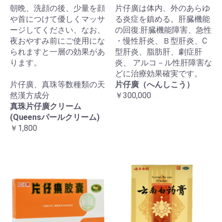
朝晩、洗顔の後、少量を顔
片仔廣は体内、外のあらゆ
や首につけて優しくマッサ
る炎症を鎮める。肝臓機能
ージしてください、なお、
の回復:肝臓機能障害、急性
夜おやすみ前にご使用にな
・慢性肝炎、Ｂ型肝炎、C
られますと一層の効果があ
型肝炎、脂肪肝、劇症肝
ります。
炎、 アルコ－ル性肝障害な
どに治療効果確実です。
片仔廣、真珠等数種類の天
片仔廣（へんしこう）
然漢方成分
￥300,000
真珠片仔廣クリーム
(Queensパールクリーム)
￥1,800