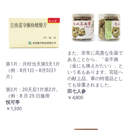
また、非常に高貴な生薬で
あることから、「金不換
第1片：月经当天第5天1片
（金にも換えがたい）」と
（例：8月1日～8月5日1
いう名もあります。宮廷へ
片）
の献上品、軍の特需品とし
ても珍重されました。
第2片：20天后1片第2片。
田七人参
（例：8 月 25 日服用
￥4,800
悦可亭
￥1,300